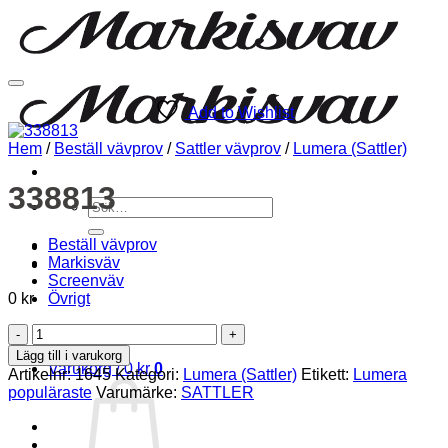
Add to Wishlist
Hem
/
Beställ vävprov
/
Sattler vävprov
/
Lumera (Sattler)
338813
Sök
efter:
Beställ vävprov
Markisväv
Screenväv
0
kr
Övrigt
338813
Logga in
mängd
Lägg till i varukorg
Varukorg /
0
kr
0
Artikelnr:
1645
Kategori:
Lumera (Sattler)
Etikett:
Lumera
populäraste
Varumärke:
SATTLER