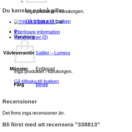
Du kanske också gillar …
Inga produkter i varukorgen.
Gå tillbaka till butiken
338 813
0 kr
0
Ytterligare information
Varukorg
Recensioner (0)
Vävleverantör
Sattler – Lumera
Mönster
Enfärgad
Inga produkter i varukorgen.
Gå tillbaka till butiken
Färg
Beige
Recensioner
Det finns inga recensioner än.
Bli först med att recensera ”338813”