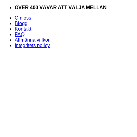
Skip
ÖVER 400 VÄVAR ATT VÄLJA MELLAN
to
Om oss
content
Blogg
Kontakt
FAQ
Allmänna villkor
Integritets policy