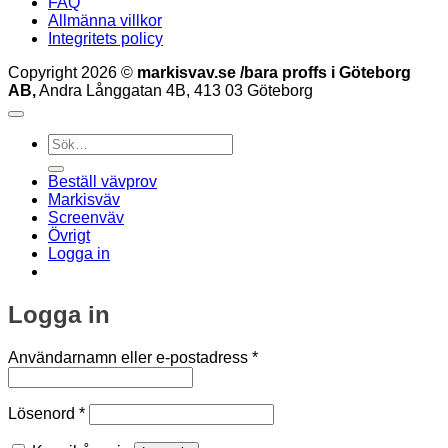
FAQ
Allmänna villkor
Integritets policy
Copyright 2026 ©
markisvav.se /bara proffs i Göteborg
AB,
Andra Långgatan 4B, 413 03 Göteborg
Sök
efter:
Beställ vävprov
Markisväv
Screenväv
Övrigt
Logga in
Logga in
Obligatoriskt
Användarnamn eller e-postadress
*
Obligatoriskt
Lösenord
*