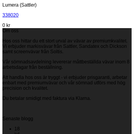
Lumera (Sattler)
338020
0
kr
Om oss
Hos oss hittar du ett stort urval av vävar av premiumkvalitet.
Vi erbjuder markisvävar från Sattler, Sandatex och Dickson
samt screenvävar från Soltis.
Vår sömnadsavdelning levererar måttbeställda vävar inom 8
arbetsdagar från beställning.
Att handla hos oss är tryggt - vi erbjuder prisgaranti, arbetar
enbart med premiumvävar och vår sömnad utförs med hög
precision och kvalitet.
Du betalar smidigt med faktura via Klarna.
Senaste blogg
18