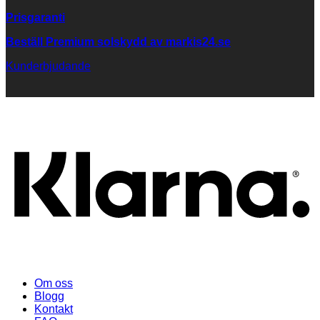
Prisgaranti
Beställ Premium solskydd av
markis24.se
Kunderbjudande
K
Om oss
Blogg
Kontakt