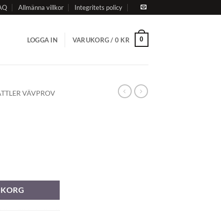
AQ
Allmänna villkor
Integritets policy
0
LOGGA IN
VARUKORG /
0
KR
ATTLER VÄVPROV
RUKORG