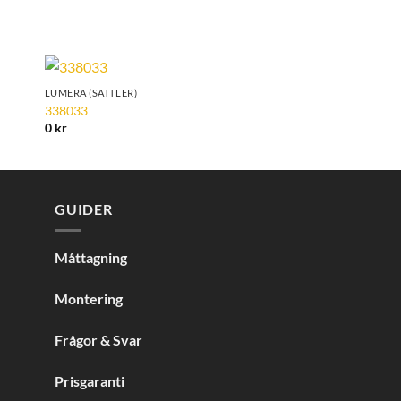
LUMERA (SATTLER)
LUMERA (SATTLER)
to
Add to
338033
338811
ist
Wishlist
0
kr
0
kr
GUIDER
Måttagning
Montering
Frågor & Svar
Prisgaranti