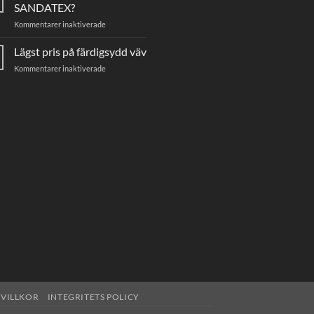
SANDATEX?
för
Kommentarer inaktiverade
Hittar
ni
Lägst pris på färdigsydd väv
inte
för
Kommentarer inaktiverade
er
Lägst
väv
pris
från
på
SANDATEX?
färdigsydd
väv
VILLKOR
INTEGRITETS POLICY