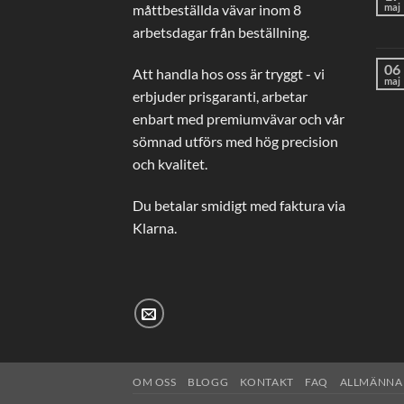
måttbeställda vävar inom 8
maj
arbetsdagar från beställning.
06
Att handla hos oss är tryggt - vi
maj
erbjuder prisgaranti, arbetar
enbart med premiumvävar och vår
sömnad utförs med hög precision
och kvalitet.
Du betalar smidigt med faktura via
Klarna.
OM OSS
BLOGG
KONTAKT
FAQ
ALLMÄNNA 