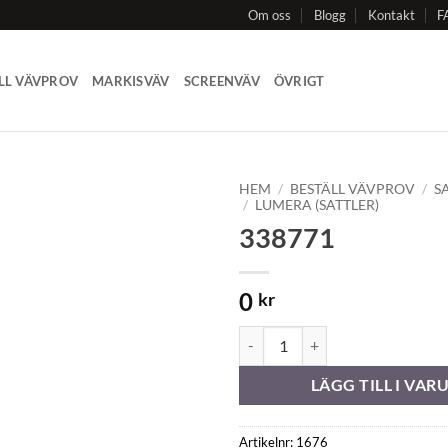
Om oss
Blogg
Kontakt
F
LL VÄVPROV
MARKISVÄV
SCREENVÄV
ÖVRIGT
HEM
/
BESTÄLL VÄVPROV
/
S
/
LUMERA (SATTLER)
338771
Add to
Wishlist
0
kr
338771 mängd
LÄGG TILL I VA
Artikelnr:
1676