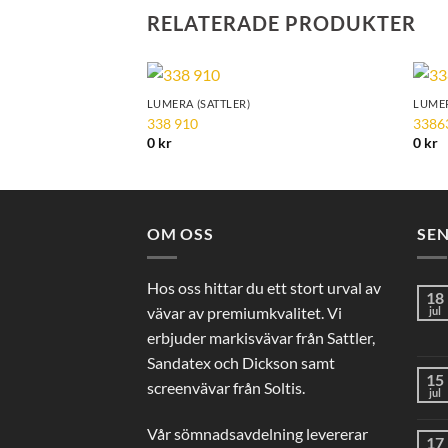
RELATERADE PRODUKTER
LUMERA (SATTLER)
LUMER
Add to
338 910
3386
Wishlist
0
kr
0
kr
OM OSS
SE
Hos oss hittar du ett stort urval av
18
vävar av premiumkvalitet. Vi
jul
erbjuder markisvävar från Sattler,
Sandatex och Dickson samt
15
screenvävar från Soltis.
jul
Vår sömnadsavdelning levererar
17