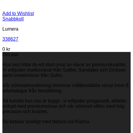
Add to Wishlist
Snabbkoll
Lumera
338627
0 kr
Om oss
Hos oss hittar du ett stort urval av vävar av premiumkvalitet.
Vi erbjuder markisvävar från Sattler, Sandatex och Dickson
samt screenvävar från Soltis.
Vår sömnadsavdelning levererar måttbeställda vävar inom 8
arbetsdagar från beställning.
Att handla hos oss är tryggt - vi erbjuder prisgaranti, arbetar
enbart med premiumvävar och vår sömnad utförs med hög
precision och kvalitet.
Du betalar smidigt med faktura via Klarna.