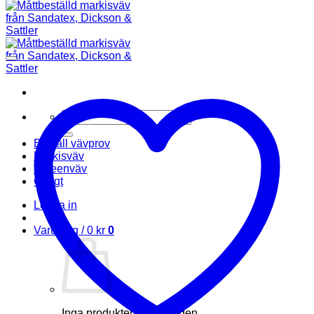
Sök
efter:
Beställ vävprov
Markisväv
Screenväv
Övrigt
Logga in
Varukorg /
0
kr
0
Inga produkter i varukorgen.