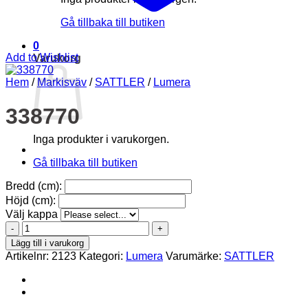
Gå tillbaka till butiken
0
Add to Wishlist
Varukorg
Hem
/
Markisväv
/
SATTLER
/
Lumera
338770
Inga produkter i varukorgen.
Gå tillbaka till butiken
Bredd (cm):
Höjd (cm):
Välj kappa
338770
mängd
Lägg till i varukorg
Artikelnr:
2123
Kategori:
Lumera
Varumärke:
SATTLER