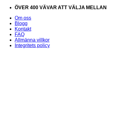
Skip
ÖVER 400 VÄVAR ATT VÄLJA MELLAN
to
Om oss
content
Blogg
Kontakt
FAQ
Allmänna villkor
Integritets policy