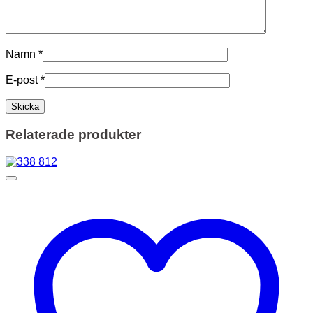
Namn
*
E-post
*
Relaterade produkter