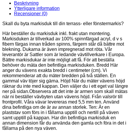
Beskrivning
Ytterligare information
Recensioner (0)
Skall du byta markisduk till din terrass- eller fönstermarkis?
Här beställer du markisduk inkl. frakt utan montering.
Markisduken är tillverkad av 100% spinnfärgad acryl, d v s
fibern färgas innan tråden spinns, färgern står då bättre mot
blekning. Dukarna är även impregnerad mot röta. Vår
leverantör är Sattler som är ledande vävtillverkare i Europa.
Bättre markisdukar är inte möjligt att få. För att beställa
behöver du mäta den befintliga markisduken. Bredd Här
anger du vävens exakta bredd i centimeter (cm). Vi
rekommenderar att du mäter bredden på två ställen. En
gammal väv töjer sig gärna. Höjd När du mäter vävens höjd
räknar du inte med kappan. Den väljer du i ett eget val längre
ner på sidan.Observera att det inte är armen som skall mätas
när ni beställer vävbyten utan vävens höjd. Från valsrör till
frontprofil. Våra vävar levereras med 5,5 mm ten. Använd
dina befintliga om de är av annan storlek. Ten: Är en
plaststav som förs in i fållarna upptill och nertill på väven
samt upptill på kappan. Har din befintliga markisduk en
annan dimension får du använda den gamla och föra in det i
fållarna på den nya väven.