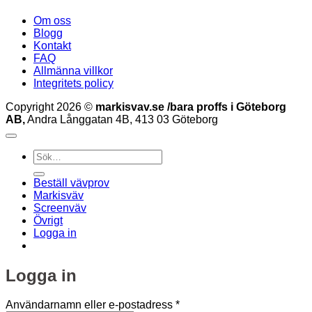
Om oss
Blogg
Kontakt
FAQ
Allmänna villkor
Integritets policy
Copyright 2026 ©
markisvav.se /bara proffs i Göteborg
AB,
Andra Långgatan 4B, 413 03 Göteborg
Sök
efter:
Beställ vävprov
Markisväv
Screenväv
Övrigt
Logga in
Logga in
Obligatoriskt
Användarnamn eller e-postadress
*