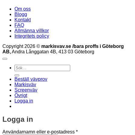
Om oss
Blogg
Kontakt
FAQ
Allmänna villkor
Integritets policy
Copyright 2026 ©
markisvav.se /bara proffs i Göteborg
AB,
Andra Långgatan 4B, 413 03 Göteborg
Sök
efter:
Beställ vävprov
Markisväv
Screenväv
Övrigt
Logga in
Logga in
Obligatoriskt
Användarnamn eller e-postadress
*