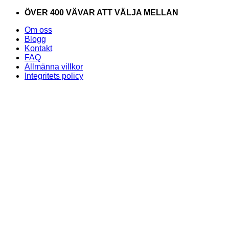
Skip
ÖVER 400 VÄVAR ATT VÄLJA MELLAN
to
Om oss
content
Blogg
Kontakt
FAQ
Allmänna villkor
Integritets policy