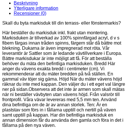
Beskrivning
Ytterligare information
Recensioner (0)
Skall du byta markisduk till din terrass- eller fönstermarkis?
Här beställer du markisduk inkl. frakt utan montering.
Markisduken är tillverkad av 100% spinnfärgad acryl, d v s
fibern färgas innan tråden spinns, färgern står då bättre mot
blekning. Dukarna är även impregnerad mot röta. Vår
leverantör är Sattler som är ledande vävtillverkare i Europa.
Bättre markisdukar är inte möjligt att få. För att beställa
behöver du mäta den befintliga markisduken. Bredd Här
anger du vävens exakta bredd i centimeter (cm). Vi
rekommenderar att du mäter bredden på två ställen. En
gammal väv töjer sig gärna. Höjd När du mäter vävens höjd
räknar du inte med kappan. Den väljer du i ett eget val längre
ner på sidan.Observera att det inte är armen som skall mätas
när ni beställer vävbyten utan vävens höjd. Från valsrör till
frontprofil. Våra vävar levereras med 5,5 mm ten. Använd
dina befintliga om de är av annan storlek. Ten: Är en
plaststav som förs in i fållarna upptill och nertill på väven
samt upptill på kappan. Har din befintliga markisduk en
annan dimension får du använda den gamla och föra in det i
fållarna på den nya väven.