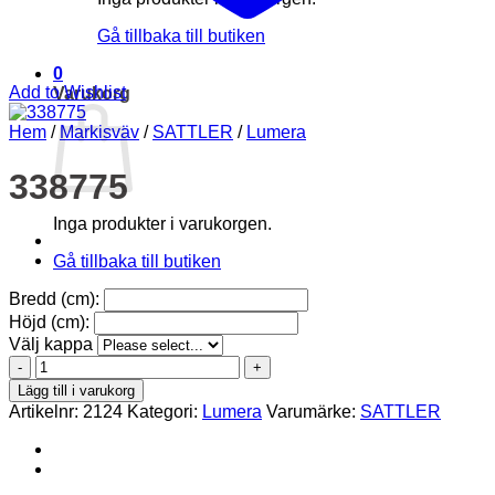
Gå tillbaka till butiken
0
Add to Wishlist
Varukorg
Hem
/
Markisväv
/
SATTLER
/
Lumera
338775
Inga produkter i varukorgen.
Gå tillbaka till butiken
Bredd (cm):
Höjd (cm):
Välj kappa
338775
mängd
Lägg till i varukorg
Artikelnr:
2124
Kategori:
Lumera
Varumärke:
SATTLER