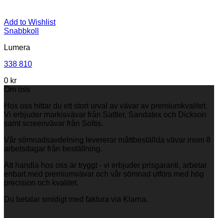
Add to Wishlist
Snabbkoll
Lumera
338 810
0 kr
Om oss
Hos oss hittar du ett stort urval av vävar av premiumkvalitet.
Vi erbjuder markisvävar från Sattler, Sandatex och Dickson
samt screenvävar från Soltis.
Vår sömnadsavdelning levererar måttbeställda vävar inom 8
arbetsdagar från beställning.
Att handla hos oss är tryggt - vi erbjuder prisgaranti, arbetar
enbart med premiumvävar och vår sömnad utförs med hög
precision och kvalitet.
Du betalar smidigt med faktura via Klarna.