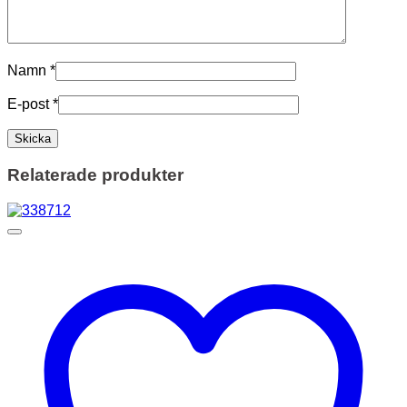
Namn
*
E-post
*
Relaterade produkter