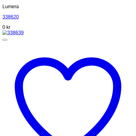
Lumera
338620
0 kr