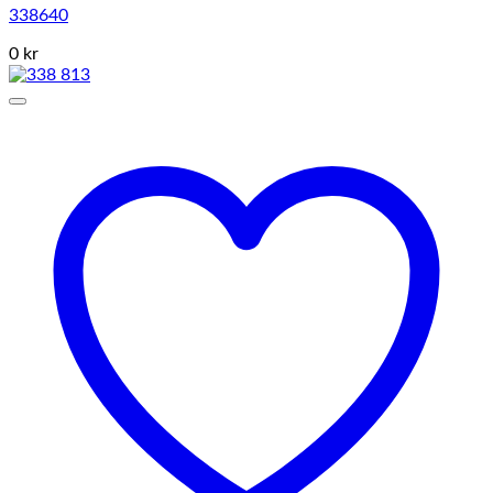
338640
0 kr