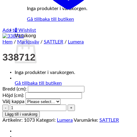
Inga produkter i varukorgen.
Gå tillbaka till butiken
0
Add to Wishlist
Varukorg
Hem
/
Markisväv
/
SATTLER
/
Lumera
338712
Inga produkter i varukorgen.
Gå tillbaka till butiken
Bredd (cm):
Höjd (cm):
Välj kappa
338712
mängd
Lägg till i varukorg
Artikelnr:
1073
Kategori:
Lumera
Varumärke:
SATTLER