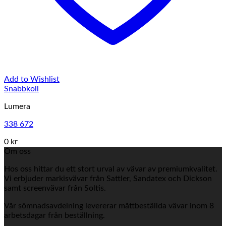
Add to Wishlist
Snabbkoll
Lumera
338 672
0 kr
Om oss
Hos oss hittar du ett stort urval av vävar av premiumkvalitet.
Vi erbjuder markisvävar från Sattler, Sandatex och Dickson
samt screenvävar från Soltis.
Vår sömnadsavdelning levererar måttbeställda vävar inom 8
arbetsdagar från beställning.