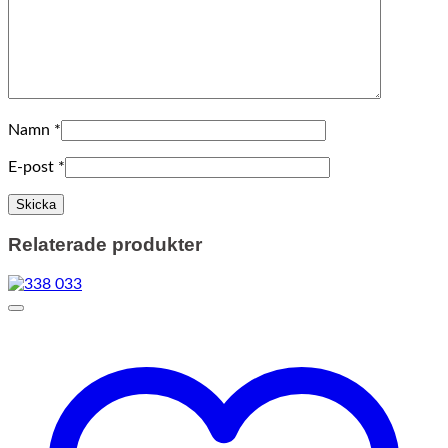
Namn
*
E-post
*
Relaterade produkter