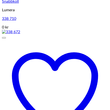
Snabbkoll
Lumera
338 710
0 kr