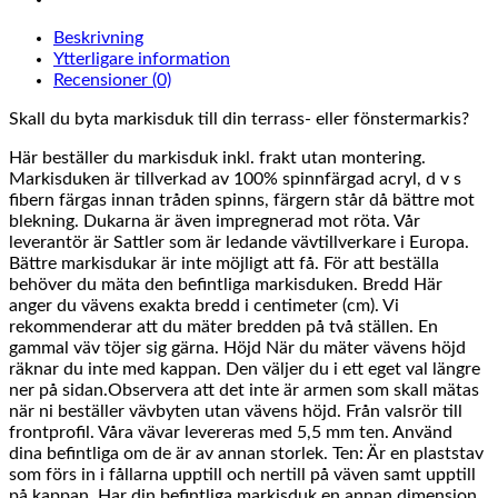
Beskrivning
Ytterligare information
Recensioner (0)
Skall du byta markisduk till din terrass- eller fönstermarkis?
Här beställer du markisduk inkl. frakt utan montering.
Markisduken är tillverkad av 100% spinnfärgad acryl, d v s
fibern färgas innan tråden spinns, färgern står då bättre mot
blekning. Dukarna är även impregnerad mot röta. Vår
leverantör är Sattler som är ledande vävtillverkare i Europa.
Bättre markisdukar är inte möjligt att få. För att beställa
behöver du mäta den befintliga markisduken. Bredd Här
anger du vävens exakta bredd i centimeter (cm). Vi
rekommenderar att du mäter bredden på två ställen. En
gammal väv töjer sig gärna. Höjd När du mäter vävens höjd
räknar du inte med kappan. Den väljer du i ett eget val längre
ner på sidan.Observera att det inte är armen som skall mätas
när ni beställer vävbyten utan vävens höjd. Från valsrör till
frontprofil. Våra vävar levereras med 5,5 mm ten. Använd
dina befintliga om de är av annan storlek. Ten: Är en plaststav
som förs in i fållarna upptill och nertill på väven samt upptill
på kappan. Har din befintliga markisduk en annan dimension