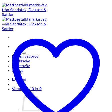
Sök
efter:
Beställ vävprov
Markisväv
Screenväv
Övrigt
Logga in
0
Varukorg /
0
kr