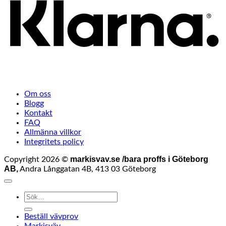
Om oss
Blogg
Kontakt
FAQ
Allmänna villkor
Integritets policy
markisvav.se /bara proffs i Göteborg
Copyright 2026 ©
AB,
Andra Långgatan 4B, 413 03 Göteborg
Sök
efter:
Beställ vävprov
Markisväv