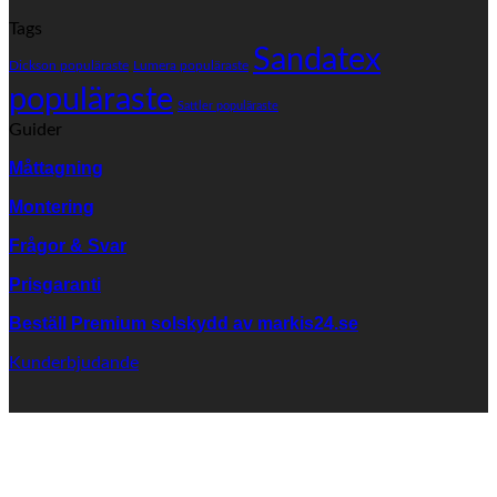
er
Lä
Tags
väv
pr
från
Sandatex
på
Dickson populäraste
Lumera populäraste
SANDATEX?
fä
populäraste
vä
Sattler populäraste
Guider
Måttagning
Montering
Frågor & Svar
Prisgaranti
Beställ Premium solskydd av
markis24.se
Kunderbjudande
K