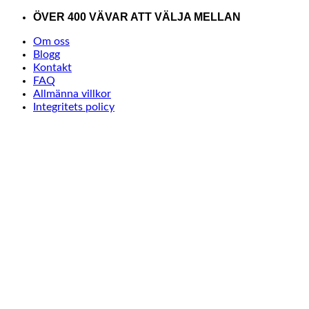
Skip
ÖVER 400 VÄVAR ATT VÄLJA MELLAN
to
Om oss
content
Blogg
Kontakt
FAQ
Allmänna villkor
Integritets policy