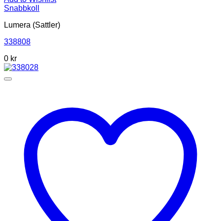
Snabbkoll
Lumera (Sattler)
338808
0
kr