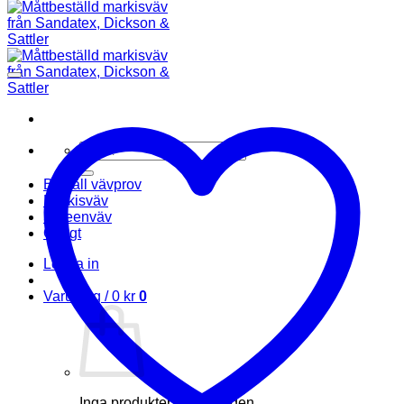
Sök
efter:
Beställ vävprov
Markisväv
Screenväv
Övrigt
Logga in
Varukorg /
0
kr
0
Inga produkter i varukorgen.