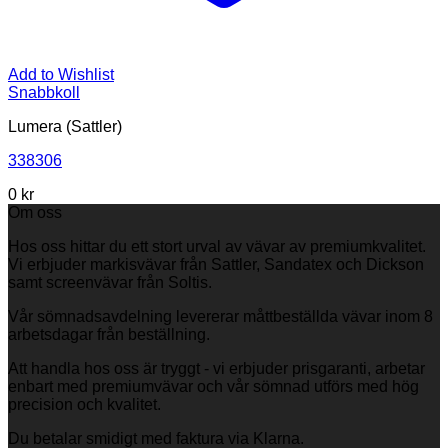
Add to Wishlist
Snabbkoll
Lumera (Sattler)
338306
0
kr
Om oss
Hos oss hittar du ett stort urval av vävar av premiumkvalitet.
Vi erbjuder markisvävar från Sattler, Sandatex och Dickson
samt screenvävar från Soltis.
Vår sömnadsavdelning levererar måttbeställda vävar inom 8
arbetsdagar från beställning.
Att handla hos oss är tryggt - vi erbjuder prisgaranti, arbetar
enbart med premiumvävar och vår sömnad utförs med hög
precision och kvalitet.
Du betalar smidigt med faktura via Klarna.