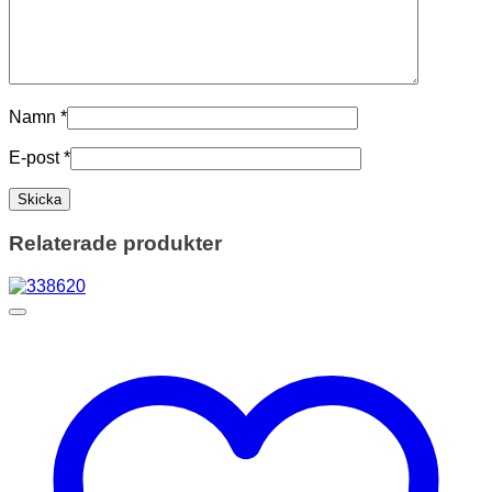
Namn
*
E-post
*
Relaterade produkter