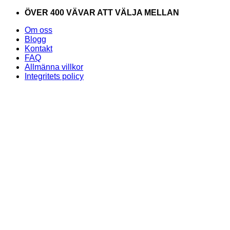
Skip
ÖVER 400 VÄVAR ATT VÄLJA MELLAN
to
Om oss
content
Blogg
Kontakt
FAQ
Allmänna villkor
Integritets policy