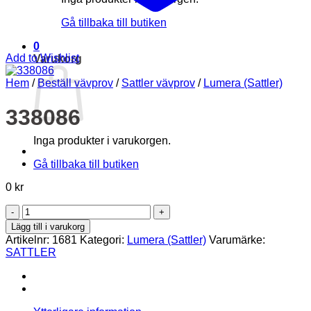
Gå tillbaka till butiken
0
Add to Wishlist
Varukorg
Hem
/
Beställ vävprov
/
Sattler vävprov
/
Lumera (Sattler)
338086
Inga produkter i varukorgen.
Gå tillbaka till butiken
0
kr
338086
mängd
Lägg till i varukorg
Artikelnr:
1681
Kategori:
Lumera (Sattler)
Varumärke:
SATTLER