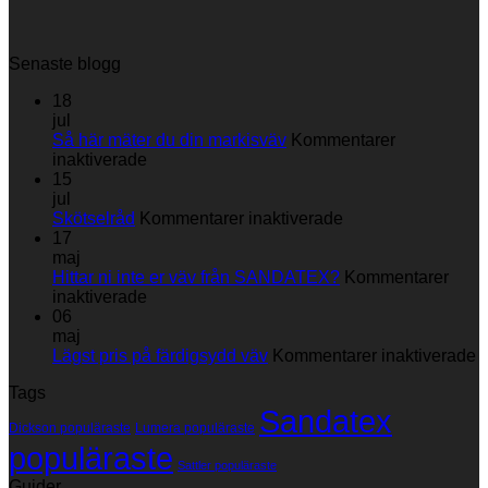
Senaste blogg
18
jul
Så här mäter du din markisväv
Kommentarer
för
inaktiverade
Så
15
här
jul
mäter
för
Skötselråd
Kommentarer inaktiverade
du
Skötselråd
17
din
maj
markisväv
Hittar ni inte er väv från SANDATEX?
Kommentarer
för
inaktiverade
Hittar
06
ni
maj
inte
fö
Lägst pris på färdigsydd väv
Kommentarer inaktiverade
er
L
Tags
väv
p
Sandatex
från
p
Dickson populäraste
Lumera populäraste
SANDATEX?
f
populäraste
v
Sattler populäraste
Guider