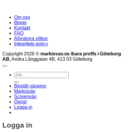
Om oss
Blogg
Kontakt
FAQ
Allmänna villkor
Integritets policy
Copyright 2026 ©
markisvav.se /bara proffs i Göteborg
AB,
Andra Långgatan 4B, 413 03 Göteborg
Sök
efter:
Beställ vävprov
Markisväv
Screenväv
Övrigt
Logga in
Logga in