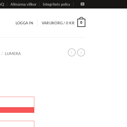
AQ
Allmänna villkor
Integritets policy
0
LOGGA IN
VARUKORG /
0
KR
/
LUMERA