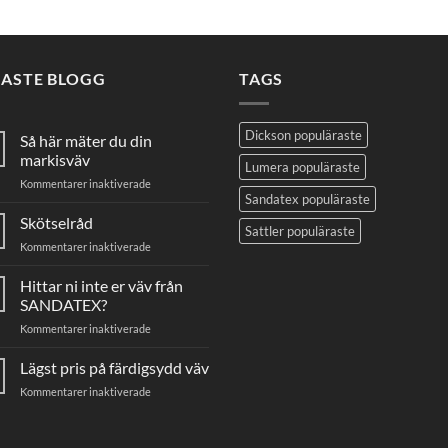
NASTE BLOGG
TAGS
Dickson populäraste
Så här mäter du din
markisväv
Lumera populäraste
för
Kommentarer inaktiverade
Sandatex populäraste
Så
här
Skötselråd
Sattler populäraste
mäter
för
Kommentarer inaktiverade
du
Skötselråd
din
Hittar ni inte er väv från
markisväv
SANDATEX?
för
Kommentarer inaktiverade
Hittar
ni
Lägst pris på färdigsydd väv
inte
för
Kommentarer inaktiverade
er
Lägst
väv
pris
från
på
SANDATEX?