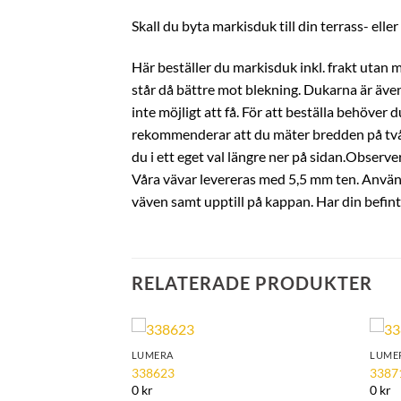
Skall du byta markisduk till din terrass- elle
Här beställer du markisduk inkl. frakt utan 
står då bättre mot blekning. Dukarna är även
inte möjligt att få. För att beställa behöve
rekommenderar att du mäter bredden på två s
du i ett eget val längre ner på sidan.Observer
Våra vävar levereras med 5,5 mm ten. Använd d
väven samt upptill på kappan. Har din befin
RELATERADE PRODUKTER
LUMERA
LUME
Add to
Add to
338623
3387
Wishlist
Wishlist
0 kr
0 kr