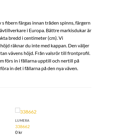
 s fibern färgas innan tråden spinns, färgern
ävtillverkare i Europa. Bättre markisdukar är
kta bredd i centimeter (cm). Vi
höjd räknar du inte med kappan. Den väljer
an vävens höjd. Från valsrör till frontprofil.
örs in i fållarna upptill och nertill på
ra in det i fållarna på den nya väven.
LUMERA
to
Add to
338662
ist
Wishlist
0 kr