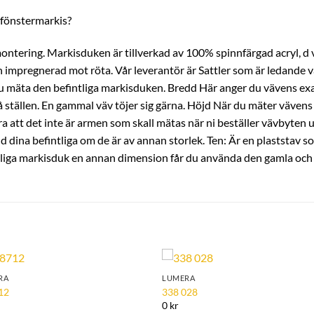
r fönstermarkis?
montering. Markisduken är tillverkad av 100% spinnfärgad acryl, d v
 impregnerad mot röta. Vår leverantör är Sattler som är ledande v
r du mäta den befintliga markisduken. Bredd Här anger du vävens exa
tällen. En gammal väv töjer sig gärna. Höjd När du mäter vävens 
a att det inte är armen som skall mätas när ni beställer vävbyten ut
ina befintliga om de är av annan storlek. Ten: Är en plaststav som f
tliga markisduk en annan dimension får du använda den gamla och fö
RA
LUMERA
Add to
Add 
12
338 028
Wishlist
Wishl
0 kr