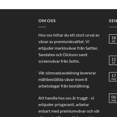
OM OSS
SE
Hos oss hittar du ett stort urval av
18
vävar av premiumkvalitet. Vi
jul
erbjuder markisvävar från Sattler,
Sandatex och Dickson samt
15
screenvävar från Soltis.
jul
Vår sömnadsavdelning levererar
17
måttbeställda vävar inom 8
maj
arbetsdagar från beställning.
06
Att handla hos oss är tryggt - vi
maj
erbjuder prisgaranti, arbetar
enbart med premiumvävar och vår