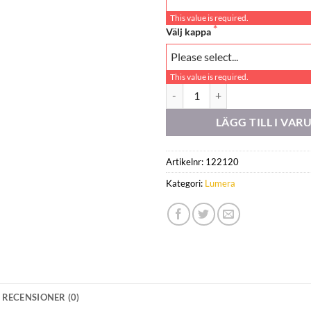
This value is required.
Välj kappa
This value is required.
338058 mängd
LÄGG TILL I VA
Artikelnr:
122120
Kategori:
Lumera
RECENSIONER (0)