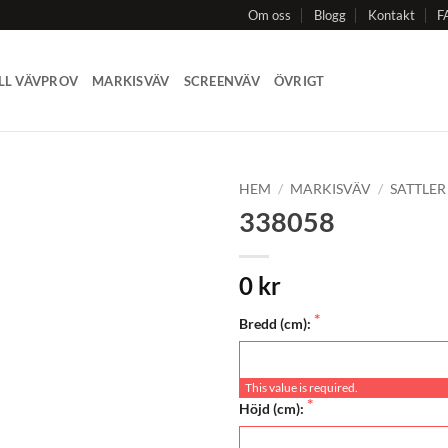
Om oss
Blogg
Kontakt
F
LL VÄVPROV
MARKISVÄV
SCREENVÄV
ÖVRIGT
HEM
/
MARKISVÄV
/
SATTLER
338058
Add to
Wishlist
0 kr
Bredd (cm):
This value is required.
Höjd (cm):