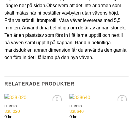
längre ner på sidan.Observera att det inte är armen som
skall mätas när ni beställer vävbyten utan vävens höjd.
Från valsrör till frontprofil. Våra vävar levereras med 5,5
mm ten. Använd dina befintliga om de är av annan storlek.
Ten är en plaststav som förs in i fållarna upptill och nertill
på väven samt upptill på kappan. Har din befintliga
markisduk en annan dimension får du använda den gamla
och föra in det i fållarna på den nya väven.
RELATERADE PRODUKTER
LUMERA
LUMERA
Add to
Add to
338 020
338640
Wishlist
Wishlist
0 kr
0 kr