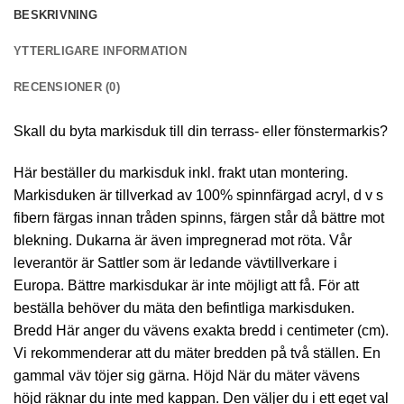
BESKRIVNING
YTTERLIGARE INFORMATION
RECENSIONER (0)
Skall du byta markisduk till din terrass- eller fönstermarkis?
Här beställer du markisduk inkl. frakt utan montering.
Markisduken är tillverkad av 100% spinnfärgad acryl, d v s
fibern färgas innan tråden spinns, färgen står då bättre mot
blekning. Dukarna är även impregnerad mot röta. Vår
leverantör är Sattler som är ledande vävtillverkare i
Europa. Bättre markisdukar är inte möjligt att få. För att
beställa behöver du mäta den befintliga markisduken.
Bredd Här anger du vävens exakta bredd i centimeter (cm).
Vi rekommenderar att du mäter bredden på två ställen. En
gammal väv töjer sig gärna. Höjd När du mäter vävens
höjd räknar du inte med kappan. Den väljer du i ett eget val