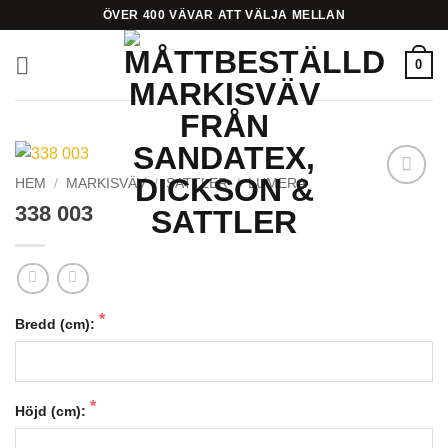
Skip
ÖVER 400 VÄVAR ATT VÄLJA MELLAN
to
content
0
HEM
/
MARKISVÄV
/
SATTLER
/
LUMERA
Add to
338 003
Wishlist
Bredd (cm):
Höjd (cm):