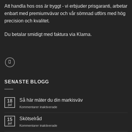
Att handla hos oss är tryggt - vi erbjuder prisgaranti, arbetar
enbart med premiumvävar och vår sömnad utförs med hög
precision och kvalitet.
Du betalar smidigt med faktura via Klarna.
SENASTE BLOGG
Så här mäter du din markisväv
18
jul
för
Kommentarer inaktiverade
Så
här
Skötselråd
15
mäter
jul
för
Kommentarer inaktiverade
du
Skötselråd
din