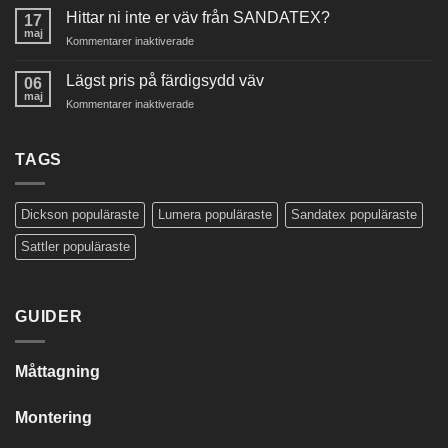
Hittar ni inte er väv från SANDATEX?
markisväv
17
maj
för
Kommentarer inaktiverade
Hittar
ni
Lägst pris på färdigsydd väv
06
inte
maj
för
Kommentarer inaktiverade
er
Lägst
väv
pris
från
på
TAGS
SANDATEX?
färdigsydd
väv
Dickson populäraste
Lumera populäraste
Sandatex populäraste
Sattler populäraste
GUIDER
Måttagning
Montering