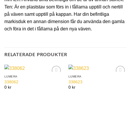
Ten: Är en plaststav som förs in i fållarna upptill och nertill
på väven samt upptill på kappan. Har din befintliga
markisduk en annan dimension får du använda den gamla
och föra in det i fållarna på den nya väven.
RELATERADE PRODUKTER
LUMERA
LUMERA
Add to
Add to
338062
338623
Wishlist
Wishlist
0 kr
0 kr