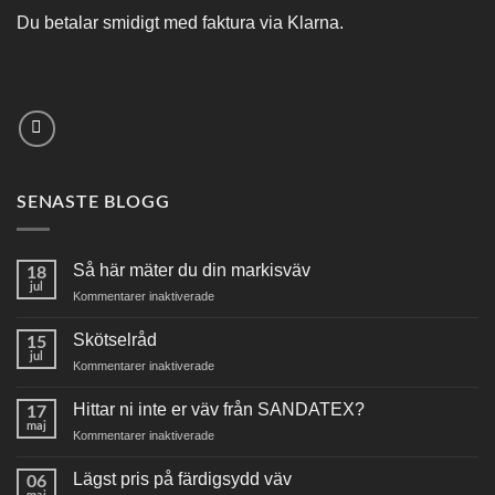
Du betalar smidigt med faktura via Klarna.
SENASTE BLOGG
Så här mäter du din markisväv
18
jul
för
Kommentarer inaktiverade
Så
här
Skötselråd
15
mäter
jul
för
Kommentarer inaktiverade
du
Skötselråd
din
Hittar ni inte er väv från SANDATEX?
markisväv
17
maj
för
Kommentarer inaktiverade
Hittar
ni
Lägst pris på färdigsydd väv
06
inte