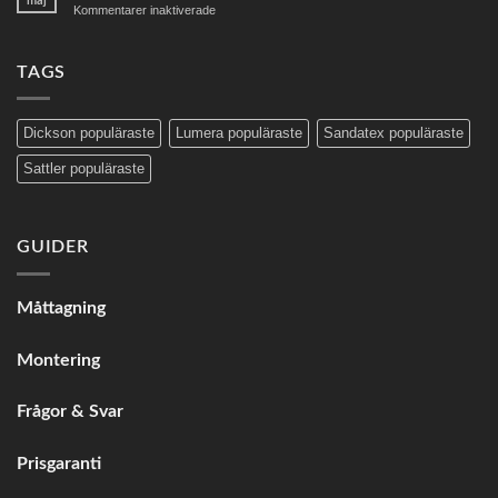
maj
för
Kommentarer inaktiverade
er
Lägst
väv
pris
från
på
TAGS
SANDATEX?
färdigsydd
väv
Dickson populäraste
Lumera populäraste
Sandatex populäraste
Sattler populäraste
GUIDER
Måttagning
Montering
Frågor & Svar
Prisgaranti