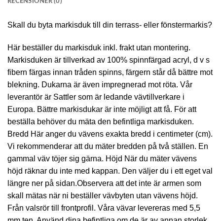
RECENSIONER (0)
Skall du byta markisduk till din terrass- eller fönstermarkis?
Här beställer du markisduk inkl. frakt utan montering.
Markisduken är tillverkad av 100% spinnfärgad acryl, d v s
fibern färgas innan tråden spinns, färgern står då bättre mot
blekning. Dukarna är även impregnerad mot röta. Vår
leverantör är Sattler som är ledande vävtillverkare i
Europa. Bättre markisdukar är inte möjligt att få. För att
beställa behöver du mäta den befintliga markisduken.
Bredd Här anger du vävens exakta bredd i centimeter (cm).
Vi rekommenderar att du mäter bredden på två ställen. En
gammal väv töjer sig gärna. Höjd När du mäter vävens
höjd räknar du inte med kappan. Den väljer du i ett eget val
längre ner på sidan.Observera att det inte är armen som
skall mätas när ni beställer vävbyten utan vävens höjd.
Från valsrör till frontprofil. Våra vävar levereras med 5,5
mm ten. Använd dina befintliga om de är av annan storlek.