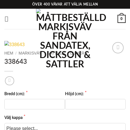
Skip
ÖVER 400 VÄVAR ATT VÄLJA MELLAN
to
content
0
HEM
/
MARKISVÄV
/
SATTLER
/
LUMERA
Add to
338643
Wishlist
Bredd (cm):
Höjd (cm):
Välj kappa