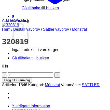
Gå tillbaka till butiken
0
Add to Wishlist
Varukorg
Hem
/
Beställ vävprov
/
Sattler vävprov
/
Mönstrat
320819
Inga produkter i varukorgen.
Gå tillbaka till butiken
0
kr
320819
mängd
Lägg till i varukorg
Artikelnr:
1546
Kategori:
Mönstrat
Varumärke:
SATTLER
Ytterligare information