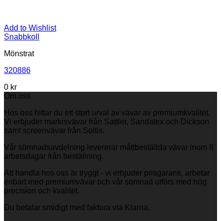
Add to Wishlist
Snabbkoll
Mönstrat
320886
0
kr
Om oss
Hos oss hittar du ett stort urval av vävar av premiumkvalitet.
Vi erbjuder markisvävar från Sattler, Sandatex och Dickson
samt screenvävar från Soltis.
Vår sömnadsavdelning levererar måttbeställda vävar inom 8
arbetsdagar från beställning.
Att handla hos oss är tryggt - vi erbjuder prisgaranti, arbetar
enbart med premiumvävar och vår sömnad utförs med hög
precision och kvalitet.
Du betalar smidigt med faktura via Klarna.