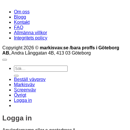
Om oss
Blogg
Kontakt
FAQ
Allmänna villkor
Integritets policy
Copyright 2026 ©
markisvav.se /bara proffs i Göteborg
AB,
Andra Långgatan 4B, 413 03 Göteborg
Sök
efter:
Beställ vävprov
Markisväv
Screenväv
Övrigt
Logga in
Logga in
Obligatoriskt