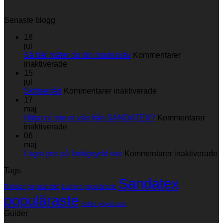
Senaste blogg
18
jul
Så här mäter du din markisväv
Kommentarer
för
inaktiverade
Så
15
här
jul
mäter
för
Skötselråd
Kommentarer inaktiverade
du
Skötselråd
17
din
maj
markisväv
Hittar ni inte er väv från SANDATEX?
Kommentarer
för
inaktiverade
Hittar
06
ni
maj
inte
fö
Lägst pris på färdigsydd väv
Kommentarer inaktiverade
er
L
Tags
väv
p
Sandatex
från
p
Dickson populäraste
Lumera populäraste
SANDATEX?
f
populäraste
v
Sattler populäraste
Guider