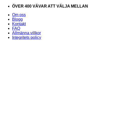
Skip
ÖVER 400 VÄVAR ATT VÄLJA MELLAN
to
Om oss
content
Blogg
Kontakt
FAQ
Allmänna villkor
Integritets policy