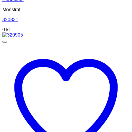
Mönstrat
320831
0
kr