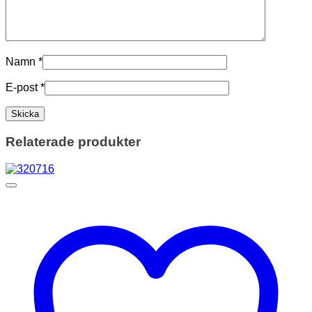
Namn
*
E-post
*
Relaterade produkter