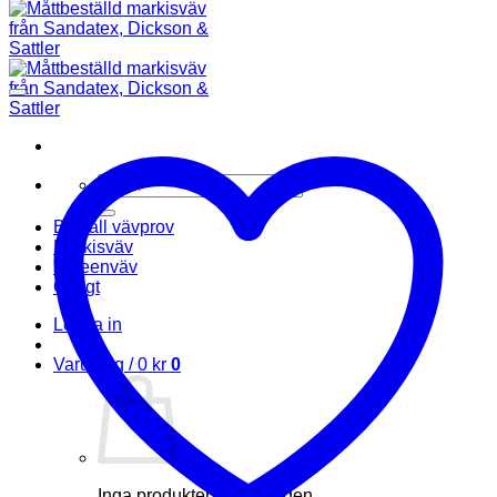
Sök
efter:
Beställ vävprov
Markisväv
Screenväv
Övrigt
Logga in
Varukorg /
0
kr
0
Inga produkter i varukorgen.