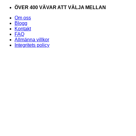
Skip
ÖVER 400 VÄVAR ATT VÄLJA MELLAN
to
Om oss
content
Blogg
Kontakt
FAQ
Allmänna villkor
Integritets policy