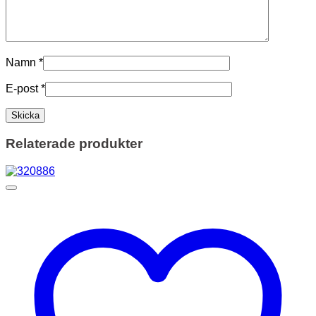
Namn
*
E-post
*
Relaterade produkter