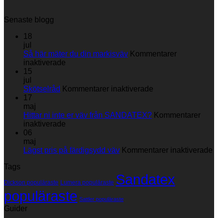
Senaste blogg
18
jul
Så här mäter du din markisväv
Kommentarer
för
inaktiverade
Så
15
här
jul
mäter
för
Skötselråd
Kommentarer inaktiverade
du
Skötselråd
17
din
maj
markisväv
Hittar ni inte er väv från SANDATEX?
Kommentarer
för
inaktiverade
Hittar
06
ni
maj
inte
fö
Lägst pris på färdigsydd väv
Kommentarer inaktiverade
er
L
Tags
väv
p
Sandatex
från
p
Dickson populäraste
Lumera populäraste
SANDATEX?
f
populäraste
v
Sattler populäraste
Guider