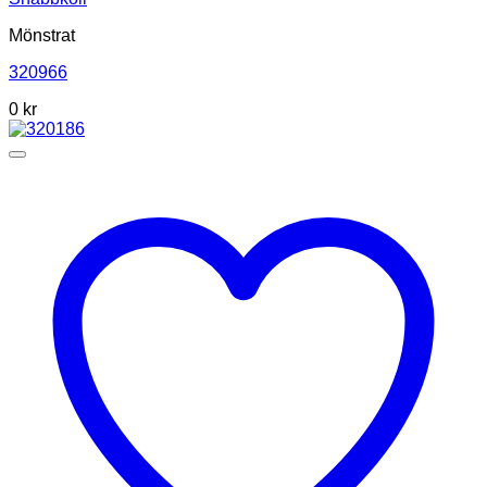
Mönstrat
320966
0
kr