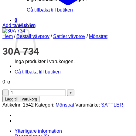
Gå tillbaka till butiken
0
Add to Wishlist
Varukorg
Hem
/
Beställ vävprov
/
Sattler vävprov
/
Mönstrat
30A 734
Inga produkter i varukorgen.
Gå tillbaka till butiken
0
kr
30A
734
Lägg till i varukorg
mängd
Artikelnr:
1542
Kategori:
Mönstrat
Varumärke:
SATTLER
Ytterligare information