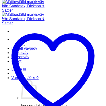
Sök
efter:
Beställ vävprov
Markisväv
Screenväv
Övrigt
Logga in
Varukorg /
0
kr
0
Inga produkter i varukorgen.