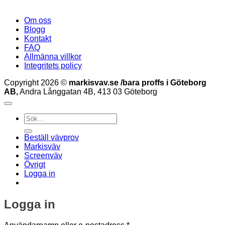
Om oss
Blogg
Kontakt
FAQ
Allmänna villkor
Integritets policy
Copyright 2026 ©
markisvav.se /bara proffs i Göteborg
AB,
Andra Långgatan 4B, 413 03 Göteborg
Sök
efter:
Beställ vävprov
Markisväv
Screenväv
Övrigt
Logga in
Logga in
Obligatoriskt