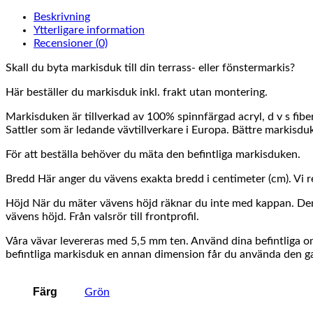
Beskrivning
Ytterligare information
Recensioner (0)
Skall du byta markisduk till din terrass- eller fönstermarkis?
Här beställer du markisduk inkl. frakt utan montering.
Markisduken är tillverkad av 100% spinnfärgad acryl, d v s fibe
Sattler som är ledande vävtillverkare i Europa. Bättre markisduka
För att beställa behöver du mäta den befintliga markisduken.
Bredd Här anger du vävens exakta bredd i centimeter (cm). Vi 
Höjd När du mäter vävens höjd räknar du inte med kappan. Den vä
vävens höjd. Från valsrör till frontprofil.
Våra vävar levereras med 5,5 mm ten. Använd dina befintliga om d
befintliga markisduk en annan dimension får du använda den gam
Färg
Grön