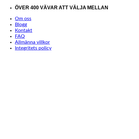
Skip
ÖVER 400 VÄVAR ATT VÄLJA MELLAN
to
Om oss
content
Blogg
Kontakt
FAQ
Allmänna villkor
Integritets policy