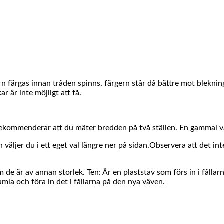
rn färgas innan tråden spinns, färgern står då bättre mot blekni
r är inte möjligt att få.
rekommenderar att du mäter bredden på två ställen. En gammal vä
ljer du i ett eget val längre ner på sidan.Observera att det int
e är av annan storlek. Ten: Är en plaststav som förs in i fållarn
la och föra in det i fållarna på den nya väven.