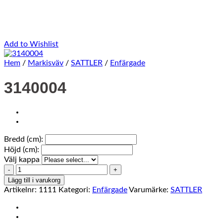
Add to Wishlist
Hem
/
Markisväv
/
SATTLER
/
Enfärgade
3140004
Bredd (cm):
Höjd (cm):
Välj kappa
3140004
mängd
Lägg till i varukorg
Artikelnr:
1111
Kategori:
Enfärgade
Varumärke:
SATTLER