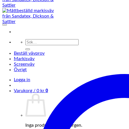
Sök
efter:
Beställ vävprov
Markisväv
Screenväv
Övrigt
Logga in
0
Varukorg /
0
kr
Inga produkter i varukorgen.