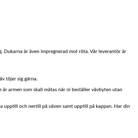
ng. Dukarna är även impregnerad mot röta. Vår leverantör är
v töjer sig gärna.
e är armen som skall mätas när ni beställer vävbyten utan
a upptill och nertill på väven samt upptill på kappan. Har din