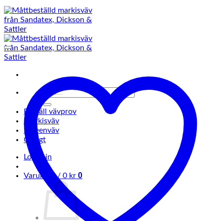
Sök
efter:
Beställ vävprov
Markisväv
Screenväv
Övrigt
Logga in
0
Varukorg /
0
kr