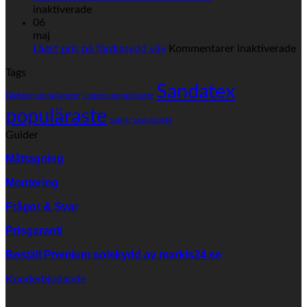
för
inaktiverade
Hittar
06
ni
maj
inte
fö
Lägst pris på färdigsydd väv
Kommentarer inaktiverade
er
Lä
Tags
väv
pr
från
Sandatex
på
Dickson populäraste
Lumera populäraste
SANDATEX?
fä
populäraste
vä
Sattler populäraste
Guider
Måttagning
Montering
Frågor & Svar
Prisgaranti
Beställ Premium solskydd av
markis24.se
Kunderbjudande