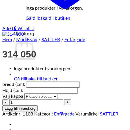
Inga produkter i varukorgen.
Gå tillbaka till butiken
0
Add to Wishlist
Varukorg
Hem
/
Markisväv
/
SATTLER
/
Enfärgade
314 050
Inga produkter i varukorgen.
Gå tillbaka till butiken
bredd (cm):
Höjd (cm):
Välj kappa
314
050
Lägg till i varukorg
mängd
Artikelnr:
1108
Kategori:
Enfärgade
Varumärke:
SATTLER