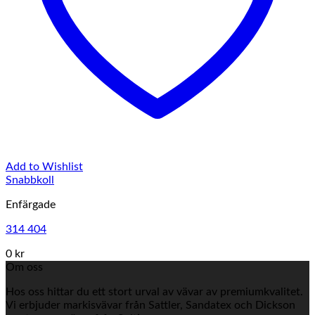
Add to Wishlist
Snabbkoll
Enfärgade
314 404
0 kr
Om oss
Hos oss hittar du ett stort urval av vävar av premiumkvalitet.
Vi erbjuder markisvävar från Sattler, Sandatex och Dickson