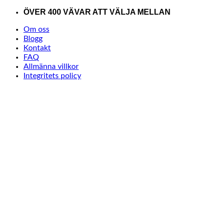
Skip
ÖVER 400 VÄVAR ATT VÄLJA MELLAN
to
Om oss
content
Blogg
Kontakt
FAQ
Allmänna villkor
Integritets policy