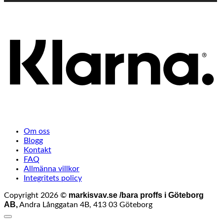
K
Om oss
Blogg
Kontakt
FAQ
Allmänna villkor
Integritets policy
markisvav.se /bara proffs i Göteborg
Copyright 2026 ©
AB,
Andra Långgatan 4B, 413 03 Göteborg