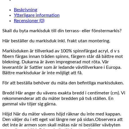
Beskrivning
Ytterligare information
Recensioner (0)
Skall du byta markisduk till din terrass- eller fönstermarkis?
Här beställer du markisduk inkl. frakt utan montering.
Markisduken är tillverkad av 100% spinnfärgad acryl, d v s
fibern färgas innan tråden spinns, färgern står då bättre mot
blekning. Dukarna är även impregnerad mot röta. Vår
leverantör är Sattler som är ledande vävtillverkare i Europa.
Bättre markisdukar är inte möjligt att få.
För att beställa behöver du mäta den befintliga markisduken.
Bredd Här anger du vävens exakta bredd i centimeter (cm). Vi
rekommenderar att du mäter bredden på två ställen. En
gammal väv töjer sig gärna.
Höjd När du mäter vävens höjd räknar du inte med kappan.
Den väljer du i ett eget val längre ner på sidan.Observera att
det inte är armen som skall mätas när ni beställer vävbyten