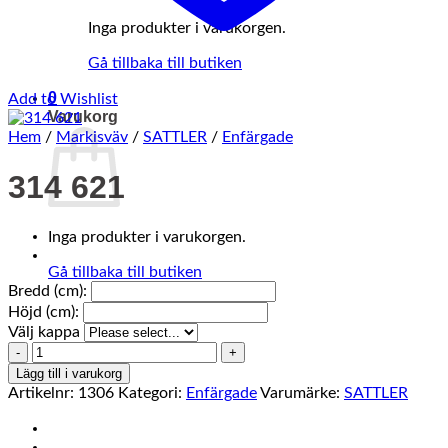
Inga produkter i varukorgen.
Gå tillbaka till butiken
0
Add to Wishlist
Varukorg
Hem
/
Markisväv
/
SATTLER
/
Enfärgade
314 621
Inga produkter i varukorgen.
Gå tillbaka till butiken
Bredd (cm):
Höjd (cm):
Välj kappa
314
621
Lägg till i varukorg
mängd
Artikelnr:
1306
Kategori:
Enfärgade
Varumärke:
SATTLER