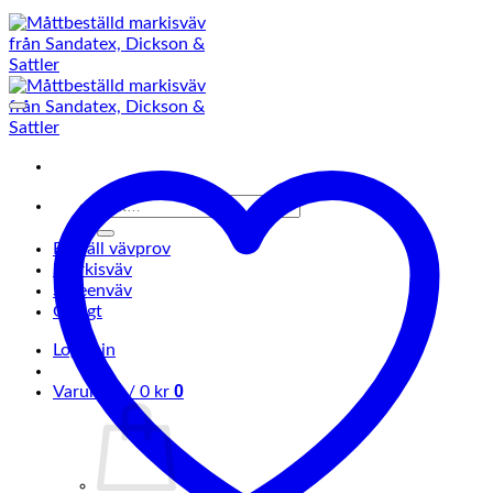
Sök
efter:
Beställ vävprov
Markisväv
Screenväv
Övrigt
Logga in
0
Varukorg /
0
kr