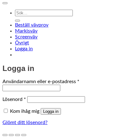
Sök
efter:
Beställ vävprov
Markisväv
Screenväv
Övrigt
Logga in
Logga in
Obligatoriskt
Användarnamn eller e-postadress
*
Obligatoriskt
Lösenord
*
Kom ihåg mig
Logga in
Glömt ditt lösenord?