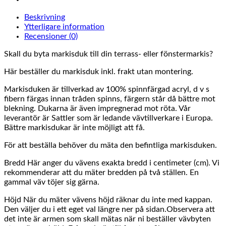
Beskrivning
Ytterligare information
Recensioner (0)
Skall du byta markisduk till din terrass- eller fönstermarkis?
Här beställer du markisduk inkl. frakt utan montering.
Markisduken är tillverkad av 100% spinnfärgad acryl, d v s
fibern färgas innan tråden spinns, färgern står då bättre mot
blekning. Dukarna är även impregnerad mot röta. Vår
leverantör är Sattler som är ledande vävtillverkare i Europa.
Bättre markisdukar är inte möjligt att få.
För att beställa behöver du mäta den befintliga markisduken.
Bredd Här anger du vävens exakta bredd i centimeter (cm). Vi
rekommenderar att du mäter bredden på två ställen. En
gammal väv töjer sig gärna.
Höjd När du mäter vävens höjd räknar du inte med kappan.
Den väljer du i ett eget val längre ner på sidan.Observera att
det inte är armen som skall mätas när ni beställer vävbyten