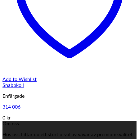
Add to Wishlist
Snabbkoll
Enfärgade
314 006
0 kr
Om oss
Hos oss hittar du ett stort urval av vävar av premiumkvalitet.