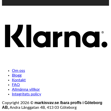
K
Om oss
Blogg
Kontakt
FAQ
Allmänna villkor
Integritets policy
markisvav.se /bara proffs i Göteborg
Copyright 2026 ©
AB,
Andra Långgatan 4B, 413 03 Göteborg