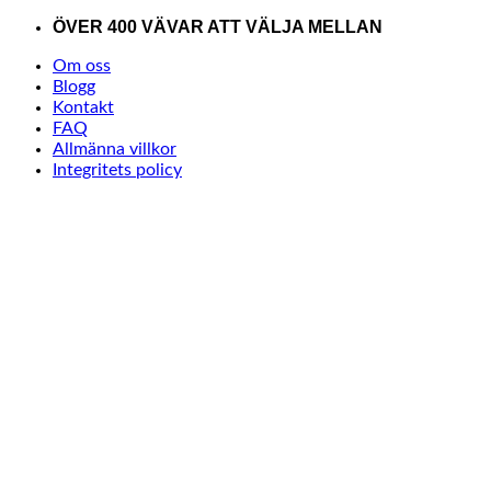
Skip
ÖVER 400 VÄVAR ATT VÄLJA MELLAN
to
Om oss
content
Blogg
Kontakt
FAQ
Allmänna villkor
Integritets policy