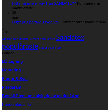
markisväv
Hittar ni inte er väv från SANDATEX?
Kommentarer
för
inaktiverade
Hittar
06
ni
maj
inte
fö
Lägst pris på färdigsydd väv
Kommentarer inaktiverade
er
Lä
Tags
väv
pr
från
Sandatex
på
Dickson populäraste
Lumera populäraste
SANDATEX?
fä
populäraste
vä
Sattler populäraste
Guider
Måttagning
Montering
Frågor & Svar
Prisgaranti
Beställ Premium solskydd av
markis24.se
Kunderbjudande