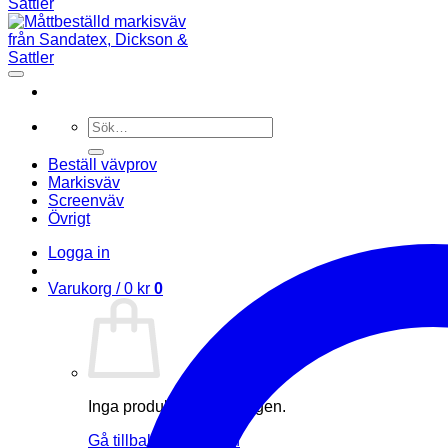
Sök
efter:
Beställ vävprov
Markisväv
Screenväv
Övrigt
Logga in
Varukorg /
0
kr
0
Inga produkter i varukorgen.
Gå tillbaka till butiken