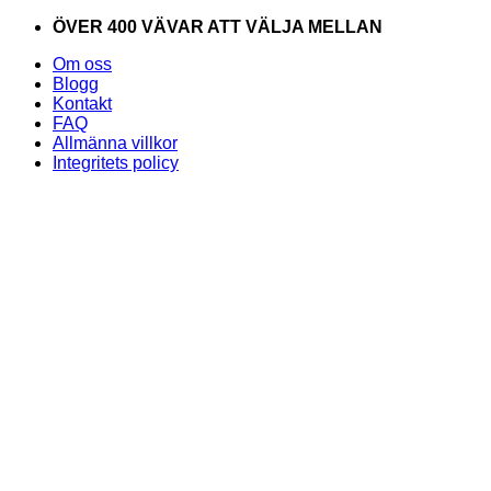
Skip
ÖVER 400 VÄVAR ATT VÄLJA MELLAN
to
Om oss
content
Blogg
Kontakt
FAQ
Allmänna villkor
Integritets policy