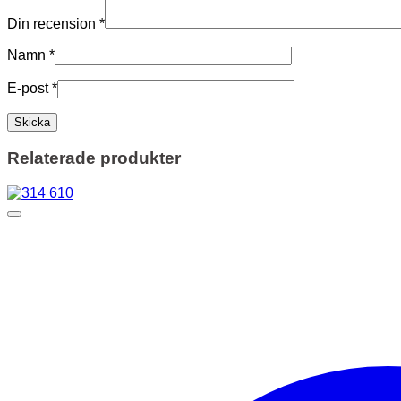
Din recension
*
Namn
*
E-post
*
Relaterade produkter