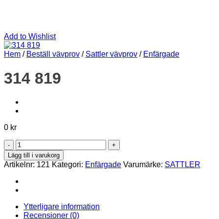
Add to Wishlist
Hem
/
Beställ vävprov
/
Sattler vävprov
/
Enfärgade
314 819
0
kr
314
819
Lägg till i varukorg
mängd
Artikelnr:
121
Kategori:
Enfärgade
Varumärke:
SATTLER
Ytterligare information
Recensioner (0)