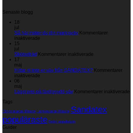
Senaste blogg
18
jul
Så här mäter du din markisväv
Kommentarer
för
inaktiverade
Så
15
här
jul
mäter
för
Skötselråd
Kommentarer inaktiverade
du
Skötselråd
17
din
maj
markisväv
Hittar ni inte er väv från SANDATEX?
Kommentarer
för
inaktiverade
Hittar
06
ni
maj
inte
fö
Lägst pris på färdigsydd väv
Kommentarer inaktiverade
er
L
Tags
väv
p
Sandatex
från
p
Dickson populäraste
Lumera populäraste
SANDATEX?
f
populäraste
v
Sattler populäraste
Guider