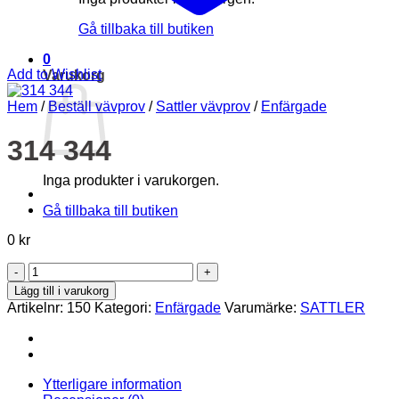
Gå tillbaka till butiken
0
Add to Wishlist
Varukorg
Hem
/
Beställ vävprov
/
Sattler vävprov
/
Enfärgade
314 344
Inga produkter i varukorgen.
Gå tillbaka till butiken
0
kr
314
344
Lägg till i varukorg
mängd
Artikelnr:
150
Kategori:
Enfärgade
Varumärke:
SATTLER
Ytterligare information