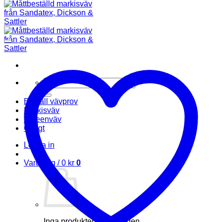
Sök
efter:
Beställ vävprov
Markisväv
Screenväv
Övrigt
Logga in
Varukorg /
0
kr
0
Inga produkter i varukorgen.