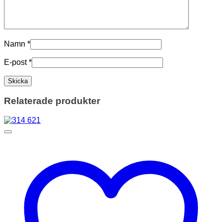
Namn
*
E-post
*
Relaterade produkter