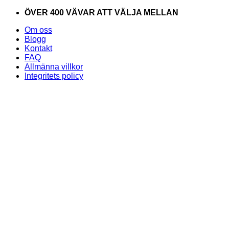
Skip
ÖVER 400 VÄVAR ATT VÄLJA MELLAN
to
Om oss
content
Blogg
Kontakt
FAQ
Allmänna villkor
Integritets policy