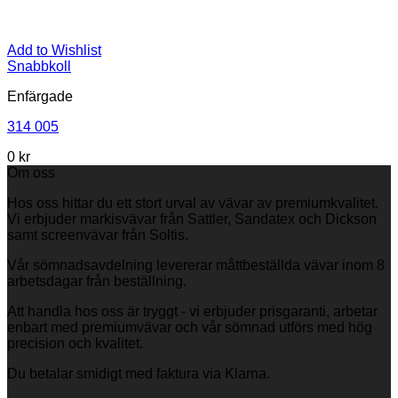
Add to Wishlist
Snabbkoll
Enfärgade
314 005
0
kr
Om oss
Hos oss hittar du ett stort urval av vävar av premiumkvalitet.
Vi erbjuder markisvävar från Sattler, Sandatex och Dickson
samt screenvävar från Soltis.
Vår sömnadsavdelning levererar måttbeställda vävar inom 8
arbetsdagar från beställning.
Att handla hos oss är tryggt - vi erbjuder prisgaranti, arbetar
enbart med premiumvävar och vår sömnad utförs med hög
precision och kvalitet.
Du betalar smidigt med faktura via Klarna.