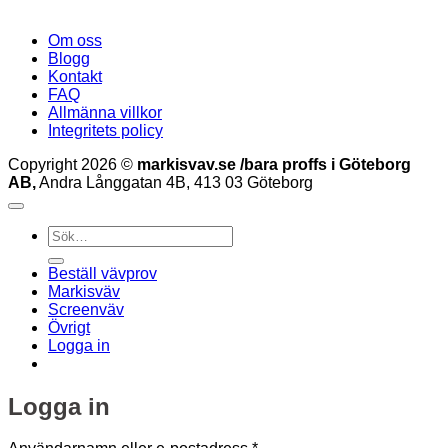
Om oss
Blogg
Kontakt
FAQ
Allmänna villkor
Integritets policy
Copyright 2026 ©
markisvav.se /bara proffs i Göteborg
AB,
Andra Långgatan 4B, 413 03 Göteborg
Sök
efter:
Beställ vävprov
Markisväv
Screenväv
Övrigt
Logga in
Logga in
Obligatoriskt