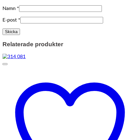
Namn
*
E-post
*
Relaterade produkter