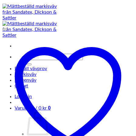
Sök
efter:
Beställ vävprov
Markisväv
Screenväv
Övrigt
Logga in
0
Varukorg /
0
kr