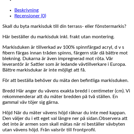
Beskrivning
Recensioner (0)
Skall du byta markisduk till din terrass- eller fönstermarkis?
Här beställer du markisduk inkl. frakt utan montering.
Markisduken är tillverkad av 100% spinnfärgad acryl, d v s
fibern färgas innan tråden spinns, färgern står då bättre mot
blekning. Dukarna är även impregnerad mot röta. Vår
leverantör är Sattler som är ledande vävtillverkare i Europa.
Bättre markisdukar är inte möjligt att få.
För att beställa behöver du mäta den befintliga markisduken.
Bredd Här anger du vävens exakta bredd i centimeter (cm). Vi
rekommenderar att du mäter bredden på två ställen. En
gammal väv töjer sig gärna.
Höjd När du mäter vävens höjd räknar du inte med kappan.
Den väljer du i ett eget val längre ner på sidan.Observera att
det inte är armen som skall mätas när ni beställer vävbyten
utan vävens höjd. Från valsrör till frontprofil.