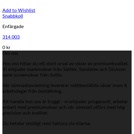
Add to Wishlist
Snabbkoll
Enfärgade
314 003
0 kr
Om oss
Hos oss hittar du ett stort urval av vävar av premiumkvalitet.
Vi erbjuder markisvävar från Sattler, Sandatex och Dickson
samt screenvävar från Soltis.
Vår sömnadsavdelning levererar måttbeställda vävar inom 8
arbetsdagar från beställning.
Att handla hos oss är tryggt - vi erbjuder prisgaranti, arbetar
enbart med premiumvävar och vår sömnad utförs med hög
precision och kvalitet.
Du betalar smidigt med faktura via Klarna.