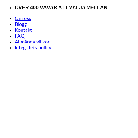
Skip
ÖVER 400 VÄVAR ATT VÄLJA MELLAN
to
Om oss
content
Blogg
Kontakt
FAQ
Allmänna villkor
Integritets policy