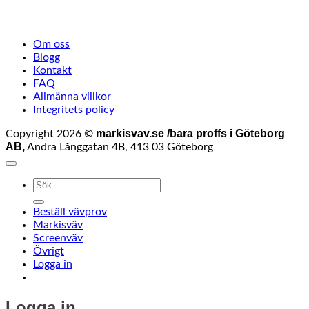
Om oss
Blogg
Kontakt
FAQ
Allmänna villkor
Integritets policy
markisvav.se /bara proffs i Göteborg
Copyright 2026 ©
AB,
Andra Långgatan 4B, 413 03 Göteborg
Sök
efter:
Beställ vävprov
Markisväv
Screenväv
Övrigt
Logga in
Logga in