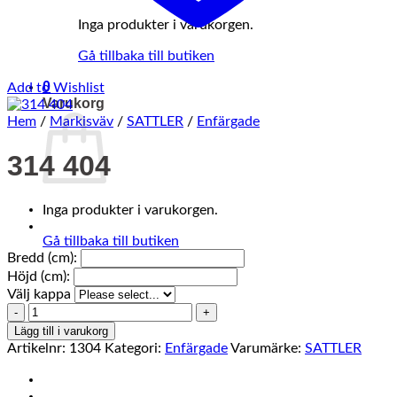
Inga produkter i varukorgen.
Gå tillbaka till butiken
0
Add to Wishlist
Varukorg
Hem
/
Markisväv
/
SATTLER
/
Enfärgade
314 404
Inga produkter i varukorgen.
Gå tillbaka till butiken
Bredd (cm):
Höjd (cm):
Välj kappa
314
404
Lägg till i varukorg
mängd
Artikelnr:
1304
Kategori:
Enfärgade
Varumärke:
SATTLER