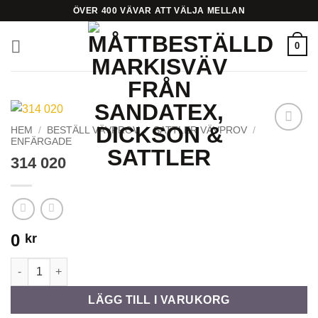
Skip
ÖVER 400 VÄVAR ATT VÄLJA MELLAN
to
content
0
HEM
/
BESTÄLL VÄVPROV
/
SATTLER VÄVPROV
/
ENFÄRGADE
Add to
Wishlist
314 020
0
kr
314 020 mängd
LÄGG TILL I VARUKORG