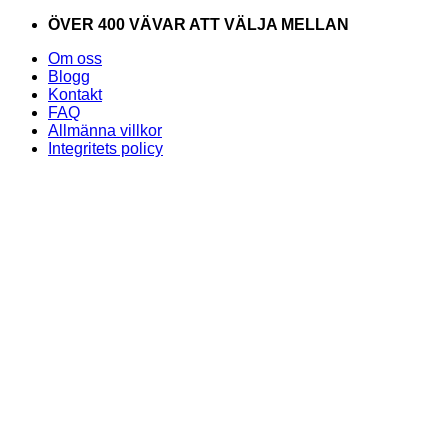
Skip
ÖVER 400 VÄVAR ATT VÄLJA MELLAN
to
Om oss
content
Blogg
Kontakt
FAQ
Allmänna villkor
Integritets policy