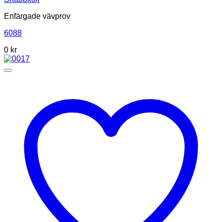
Enfärgade vävprov
6088
0
kr