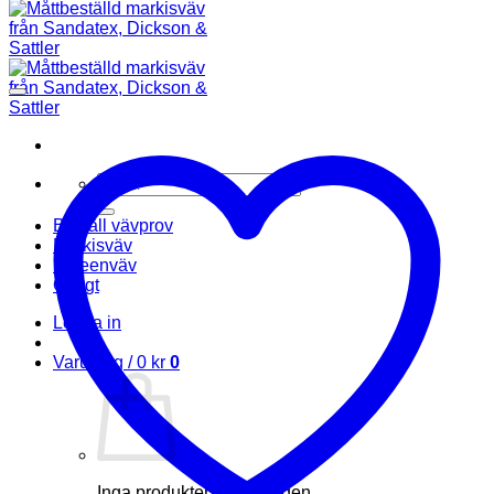
Sök
efter:
Beställ vävprov
Markisväv
Screenväv
Övrigt
Logga in
Varukorg /
0
kr
0
Inga produkter i varukorgen.