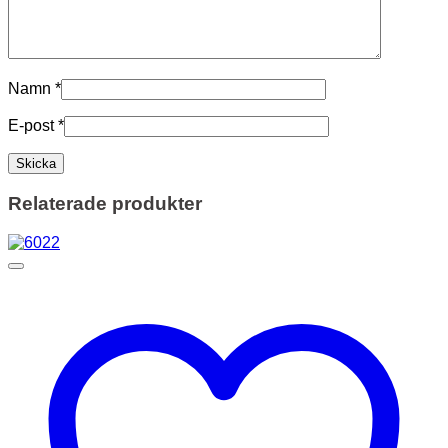
Namn
*
E-post
*
Relaterade produkter