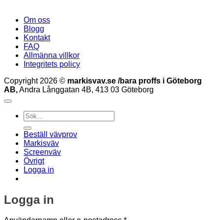
Om oss
Blogg
Kontakt
FAQ
Allmänna villkor
Integritets policy
Copyright 2026 ©
markisvav.se /bara proffs i Göteborg
AB,
Andra Långgatan 4B, 413 03 Göteborg
Sök
efter:
Beställ vävprov
Markisväv
Screenväv
Övrigt
Logga in
Logga in
Obligatoriskt