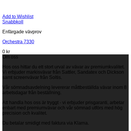
Add to Wishlist
Snabbkoll
Enfärgade vävprov
Orchestra 7330
0
kr
Om oss
Hos oss hittar du ett stort urval av vävar av premiumkvalitet.
Vi erbjuder markisvävar från Sattler, Sandatex och Dickson
samt screenvävar från Soltis.
Vår sömnadsavdelning levererar måttbeställda vävar inom 8
arbetsdagar från beställning.
Att handla hos oss är tryggt - vi erbjuder prisgaranti, arbetar
enbart med premiumvävar och vår sömnad utförs med hög
precision och kvalitet.
Du betalar smidigt med faktura via Klarna.