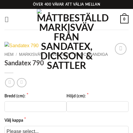
Skip
ÖVER 400 VÄVAR ATT VÄLJA MELLAN
to
content
0
HEM
/
MARKISVÄV
/
SANDATEX
/
BLOCKRANDIGA
Add to
Sandatex 790
Wishlist
Bredd (cm):
Höjd (cm):
Välj kappa