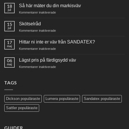
Så här mäter du din markisväv
18
jul
för
Kommentarer inaktiverade
Så
här
Skötselråd
15
mäter
jul
för
Kommentarer inaktiverade
du
Skötselråd
din
Hittar ni inte er väv från SANDATEX?
markisväv
17
maj
för
Kommentarer inaktiverade
Hittar
ni
Lägst pris på färdigsydd väv
06
inte
maj
för
Kommentarer inaktiverade
er
Lägst
väv
pris
från
på
TAGS
SANDATEX?
färdigsydd
väv
Dickson populäraste
Lumera populäraste
Sandatex populäraste
Sattler populäraste
GUIDER