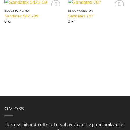
BLOCKRANDIGA
BLOCKRANDIGA
Add to
Add to
Sandatex 5421-09
Sandatex 787
Wishlist
Wishlist
0 kr
0 kr
OM OSS
Hos oss hittar du ett stort urval av vävar av premiumkvalitet.