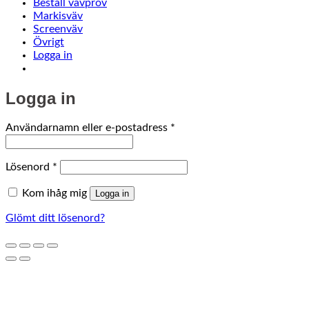
Beställ vävprov
Markisväv
Screenväv
Övrigt
Logga in
Logga in
Obligatoriskt
Användarnamn eller e-postadress
*
Obligatoriskt
Lösenord
*
Kom ihåg mig
Logga in
Glömt ditt lösenord?