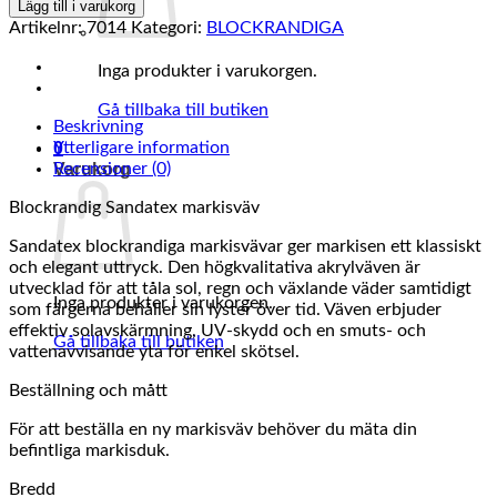
5421-
Lägg till i varukorg
09
Artikelnr:
7014
Kategori:
BLOCKRANDIGA
mängd
Inga produkter i varukorgen.
Gå tillbaka till butiken
Beskrivning
Ytterligare information
0
Recensioner (0)
Varukorg
Blockrandig Sandatex markisväv
Sandatex blockrandiga markisvävar ger markisen ett klassiskt
och elegant uttryck. Den högkvalitativa akrylväven är
utvecklad för att tåla sol, regn och växlande väder samtidigt
Inga produkter i varukorgen.
som färgerna behåller sin lyster över tid. Väven erbjuder
effektiv solavskärmning, UV-skydd och en smuts- och
Gå tillbaka till butiken
vattenavvisande yta för enkel skötsel.
Beställning och mått
För att beställa en ny markisväv behöver du mäta din
befintliga markisduk.
Bredd