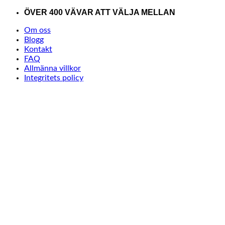
Skip
ÖVER 400 VÄVAR ATT VÄLJA MELLAN
to
Om oss
content
Blogg
Kontakt
FAQ
Allmänna villkor
Integritets policy