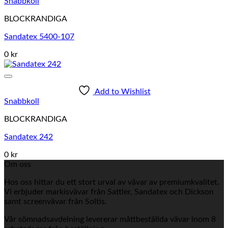
Snabbkoll
BLOCKRANDIGA
Sandatex 5400-107
0 kr
Add to Wishlist
Snabbkoll
BLOCKRANDIGA
Sandatex 242
0 kr
Om oss
Hos oss hittar du ett stort urval av vävar av premiumkvalitet.
Vi erbjuder markisvävar från Sattler, Sandatex och Dickson
samt screenvävar från Soltis.
Vår sömnadsavdelning levererar måttbeställda vävar inom 8