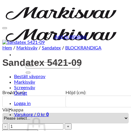
Add to Wishlist
Hem
/
Markisväv
/
Sandatex
/
BLOCKRANDIGA
Sandatex 5421-09
Sök
efter:
Beställ vävprov
Markisväv
Screenväv
Bredd (cm):
Höjd (cm):
Övrigt
Logga in
Välj kappa
0
Varukorg /
0
kr
Sandatex