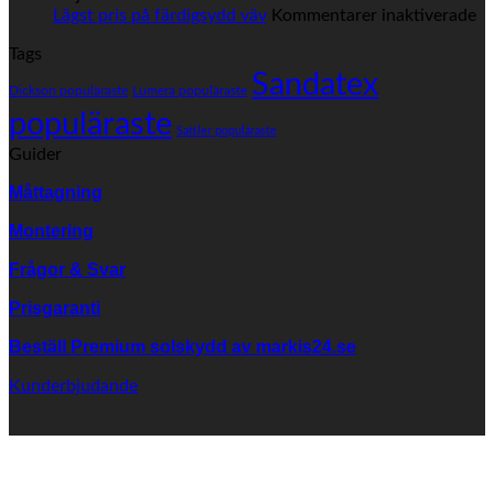
inte
fö
Lägst pris på färdigsydd väv
Kommentarer inaktiverade
er
Lä
Tags
väv
pr
från
Sandatex
på
Dickson populäraste
Lumera populäraste
SANDATEX?
fä
populäraste
vä
Sattler populäraste
Guider
Måttagning
Montering
Frågor & Svar
Prisgaranti
Beställ Premium solskydd av
markis24.se
Kunderbjudande
K