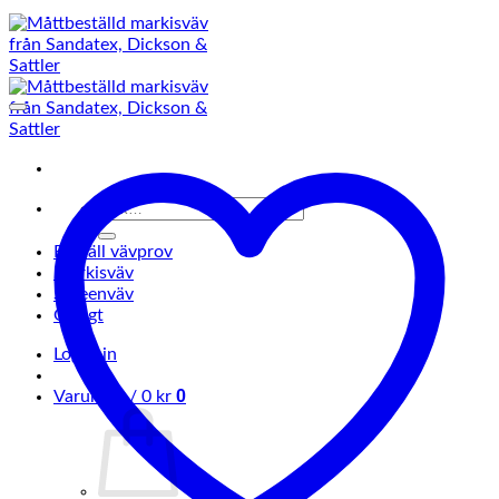
Sök
efter:
Beställ vävprov
Markisväv
Screenväv
Övrigt
Logga in
0
Varukorg /
0
kr