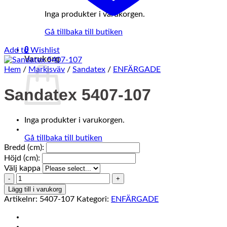
Inga produkter i varukorgen.
Gå tillbaka till butiken
0
Add to Wishlist
Varukorg
Hem
/
Markisväv
/
Sandatex
/
ENFÄRGADE
Sandatex 5407-107
Inga produkter i varukorgen.
Gå tillbaka till butiken
Bredd (cm):
Höjd (cm):
Välj kappa
Sandatex
5407-
Lägg till i varukorg
107
Artikelnr:
5407-107
Kategori:
ENFÄRGADE
mängd