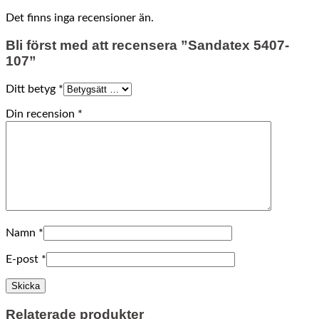
Det finns inga recensioner än.
Bli först med att recensera ”Sandatex 5407-
107”
Ditt betyg
*
Din recension
*
Namn
*
E-post
*
Relaterade produkter