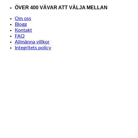
Skip
ÖVER 400 VÄVAR ATT VÄLJA MELLAN
to
Om oss
content
Blogg
Kontakt
FAQ
Allmänna villkor
Integritets policy