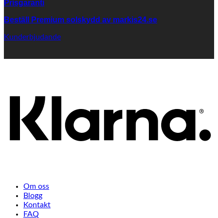
Prisgaranti
Beställ Premium solskydd av
markis24.se
Kunderbjudande
K
Om oss
Blogg
Kontakt
FAQ