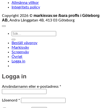
Allmänna villkor
Integritets policy
markisvav.se /bara proffs i Göteborg
Copyright 2026 ©
AB,
Andra Långgatan 4B, 413 03 Göteborg
Sök
efter:
Beställ vävprov
Markisväv
Screenväv
Övrigt
Logga in
Logga in
Obligatoriskt
Användarnamn eller e-postadress
*
Obligatoriskt
Lösenord
*