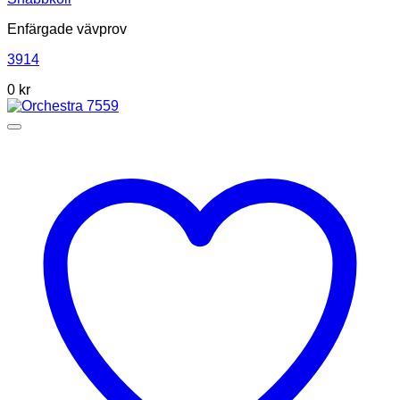
Enfärgade vävprov
3914
0
kr