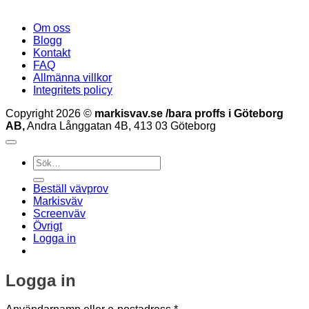
Om oss
Blogg
Kontakt
FAQ
Allmänna villkor
Integritets policy
Copyright 2026 ©
markisvav.se /bara proffs i Göteborg
AB,
Andra Långgatan 4B, 413 03 Göteborg
Sök
efter:
Beställ vävprov
Markisväv
Screenväv
Övrigt
Logga in
Logga in
Obligatoriskt