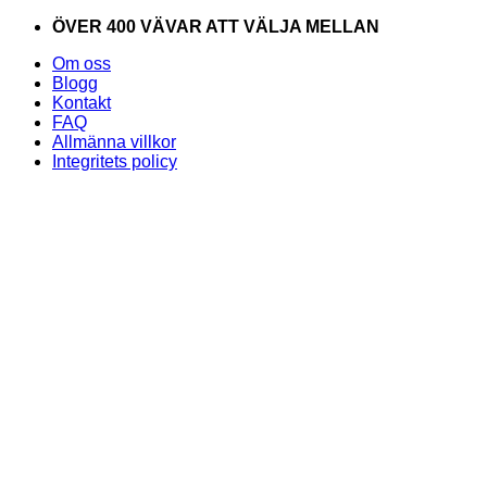
Skip
ÖVER 400 VÄVAR ATT VÄLJA MELLAN
to
Om oss
content
Blogg
Kontakt
FAQ
Allmänna villkor
Integritets policy