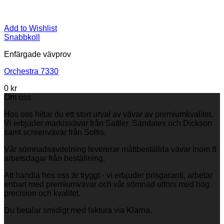
Add to Wishlist
Snabbkoll
Enfärgade vävprov
Orchestra 7330
0
kr
Om oss
Hos oss hittar du ett stort urval av vävar av premiumkvalitet.
Vi erbjuder markisvävar från Sattler, Sandatex och Dickson
samt screenvävar från Soltis.
Vår sömnadsavdelning levererar måttbeställda vävar inom 8
arbetsdagar från beställning.
Att handla hos oss är tryggt - vi erbjuder prisgaranti, arbetar
enbart med premiumvävar och vår sömnad utförs med hög
precision och kvalitet.
Du betalar smidigt med faktura via Klarna.