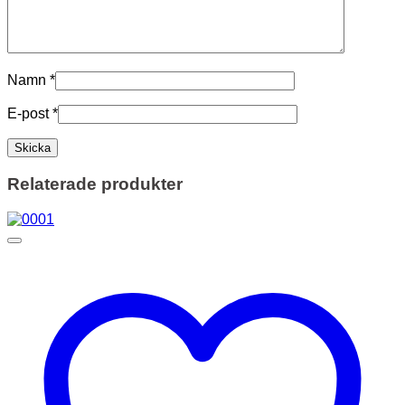
Namn
*
E-post
*
Relaterade produkter