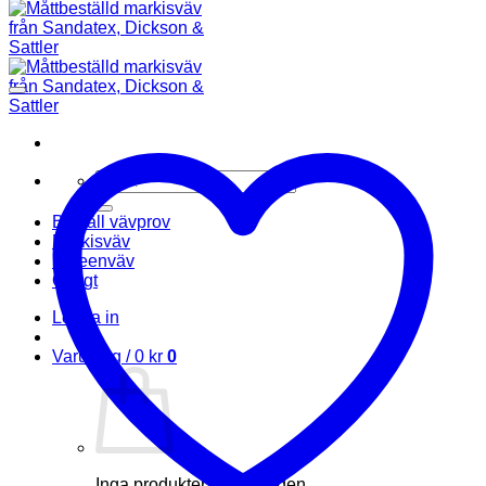
Sök
efter:
Beställ vävprov
Markisväv
Screenväv
Övrigt
Logga in
Varukorg /
0
kr
0
Inga produkter i varukorgen.