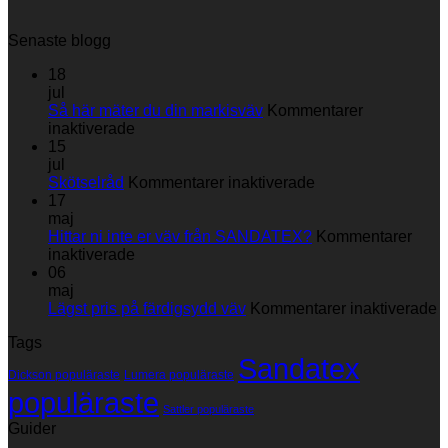
Senaste blogg
18
jul
Så här mäter du din markisväv
Kommentarer
för
inaktiverade
Så
15
här
jul
mäter
för
Skötselråd
Kommentarer inaktiverade
du
Skötselråd
17
din
maj
markisväv
Hittar ni inte er väv från SANDATEX?
Kommentarer
för
inaktiverade
Hittar
06
ni
maj
inte
fö
Lägst pris på färdigsydd väv
Kommentarer inaktiverade
er
L
Tags
väv
p
Sandatex
från
p
Dickson populäraste
Lumera populäraste
SANDATEX?
f
populäraste
v
Sattler populäraste
Guider