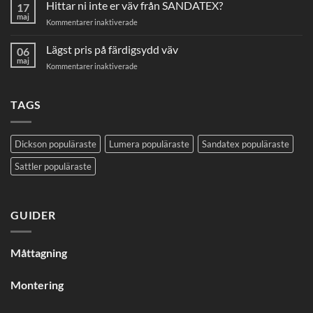
Hittar ni inte er väv från SANDATEX?
markisväv
17
maj
för
Kommentarer inaktiverade
Hittar
ni
Lägst pris på färdigsydd väv
06
inte
maj
för
Kommentarer inaktiverade
er
Lägst
väv
pris
från
på
TAGS
SANDATEX?
färdigsydd
väv
Dickson populäraste
Lumera populäraste
Sandatex populäraste
Sattler populäraste
GUIDER
Måttagning
Montering