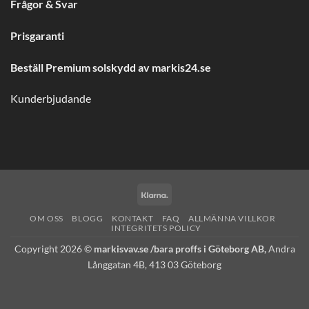
Frågor & Svar
Prisgaranti
Beställ Premium solskydd av
markis24.se
Kunderbjudande
Klarna
OM OSS
BLOGG
KONTAKT
FAQ
ALLMÄNNA VILLKOR
INTEGRITETS POLICY
Copyright 2026 ©
markisvav.se /bara proffs i Göteborg AB,
Andra
Långgatan 4B, 413 03 Göteborg