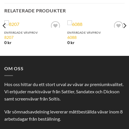
RELATERADE PRODUKTER
ENFÄRGADE VÄVPROV
ENFÄRGADE VÄVPROV
Add to
Add to
8207
6088
Wishlist
Wishlist
0
kr
0
kr
OM OSS
Hos oss hittar du ett stort urval av vävar av premiumkvalitet.
Vi erbjuder markisvävar från Sattler, Sandatex och Dickson
samt screenvävar från Soltis.
Vår sömnadsavdelning levererar måttbeställda vävar inom 8
arbetsdagar från beställning.