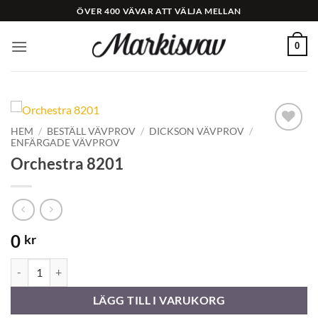
Skip
ÖVER 400 VÄVAR ATT VÄLJA MELLAN
to
content
0
HEM
/
BESTÄLL VÄVPROV
/
DICKSON VÄVPROV
/
ENFÄRGADE VÄVPROV
Add to
Wishlist
Orchestra 8201
0
kr
Orchestra 8201 mängd
LÄGG TILL I VARUKORG