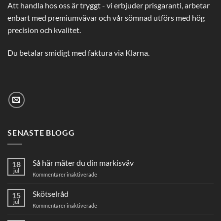
Att handla hos oss är tryggt - vi erbjuder prisgaranti, arbetar
enbart med premiumvävar och vår sömnad utförs med hög
precision och kvalitet.
Du betalar smidigt med faktura via Klarna.
SENASTE BLOGG
Så här mäter du din markisväv
18
jul
för
Kommentarer inaktiverade
Så
här
Skötselråd
15
mäter
jul
för
Kommentarer inaktiverade
du
Skötselråd
din