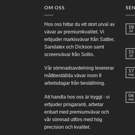
OM OSS
SE
Hos oss hittar du ett stort urval av
18
vävar av premiumkvalitet. Vi
jul
erbjuder markisvävar från Sattler,
Sandatex och Dickson samt
15
screenvävar från Soltis.
jul
Vår sömnadsavdelning levererar
17
maj
måttbeställda vävar inom 8
arbetsdagar från beställning.
06
Att handla hos oss är tryggt - vi
maj
erbjuder prisgaranti, arbetar
enbart med premiumvävar och
vår sömnad utförs med hög
precision och kvalitet.