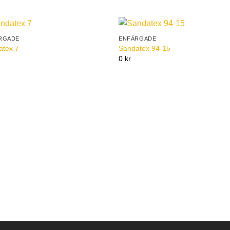
RGADE
ENFÄRGADE
Add to
Add 
atex 7
Sandatex 94-15
Wishlist
Wishl
0 kr