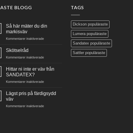
NASTE BLOGG
TAGS
Dickson populäraste
Så här mäter du din
markisväv
Lumera populäraste
för
Kommentarer inaktiverade
Sandatex populäraste
Så
här
Skötselråd
Sattler populäraste
mäter
för
Kommentarer inaktiverade
du
Skötselråd
din
Hittar ni inte er väv från
markisväv
SANDATEX?
för
Kommentarer inaktiverade
Hittar
ni
Lägst pris på färdigsydd
inte
väv
er
för
Kommentarer inaktiverade
väv
Lägst
från
pris
SANDATEX?
på
färdigsydd
väv