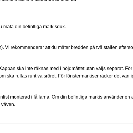
u mäta din befintliga markisduk.
. Vi rekommenderar att du mäter bredden på två ställen eftersom 
il. Kappan ska inte räknas med i höjdmåttet utan väljs separat. F
m ska rullas runt valsröret. För fönstermarkiser räcker det vanligt
list monterad i fållarna. Om din befintliga markis använder en
 väven.