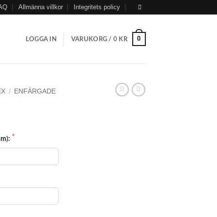
AQ
Allmänna villkor
Integritets policy
0
LOGGA IN
VARUKORG /
0
KR
EX
/
ENFÄRGADE
cm):