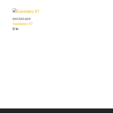
ENFÄRGADE
to
Add to
Sandatex 87
ist
Wishlist
0 kr
ENFÄRGADE
Sandatex 407-81
0 kr