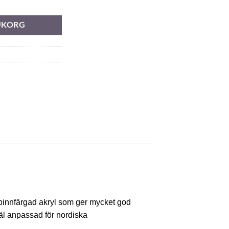
RUKORG
spinnfärgad akryl som ger mycket god
äl anpassad för nordiska