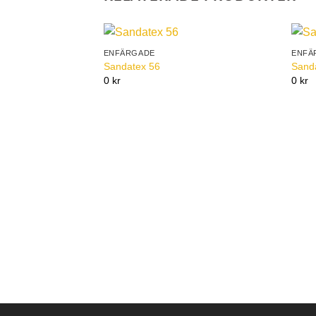
ENFÄRGADE
ENFÄ
Add to
Sandatex 56
Sand
Wishlist
0 kr
0 kr