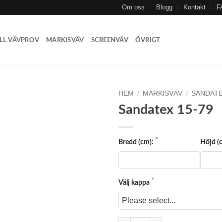
Om oss
Blogg
Kontakt
F
LL VÄVPROV
MARKISVÄV
SCREENVÄV
ÖVRIGT
HEM
/
MARKISVÄV
/
SANDAT
Sandatex 15-79
Add to
Wishlist
Bredd (cm):
Höjd (
Välj kappa