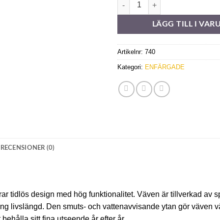
Sandatex 15-79 mängd
LÄGG TILL I VA
Artikelnr:
740
Kategori:
ENFÄRGADE
RECENSIONER (0)
 tidlös design med hög funktionalitet. Väven är tillverkad av 
lång livslängd. Den smuts- och vattenavvisande ytan gör väven v
ehålla sitt fina utseende år efter år.