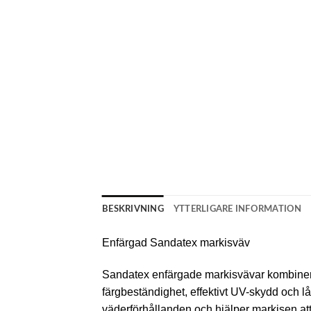
BESKRIVNING
YTTERLIGARE INFORMATION
Enfärgad Sandatex markisväv
Sandatex enfärgade markisvävar kombinerar
färgbeständighet, effektivt UV-skydd och 
väderförhållanden och hjälper markisen att b