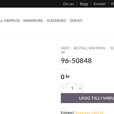
Om oss
Blogg
Kontakt
F
LL VÄVPROV
MARKISVÄV
SCREENVÄV
ÖVRIGT
HEM
/
BESTÄLL VÄVPROV
/
S
96
96-50848
Add to
Wishlist
0
kr
96-50848 mängd
LÄGG TILL I VA
Kategori:
Screenväv soltis 96