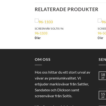
RELATERADE PRODUKTER
6
SCREENVÄV SOLTIS 96
SCREE
Add to
Add to
96-1103
96-5
Wishlist
Wishlist
0
kr
0 kr
OM OSS
SE
Hos oss hittar du ett stort urval av
18
vävar av premiumkvalitet. Vi
jul
erbjuder markisvävar från Sattler,
Sandatex och Dickson samt
15
screenvävar från Soltis.
jul