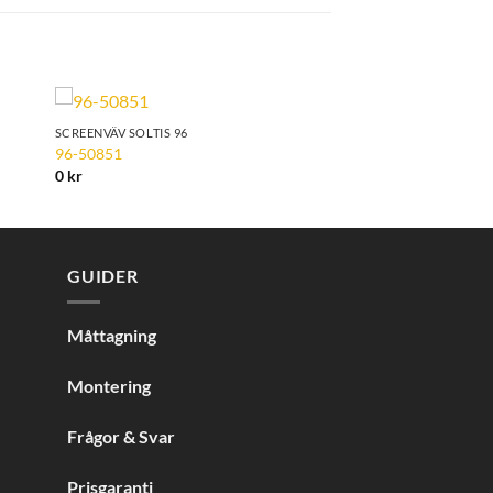
SCREENVÄV SOLTIS 96
to
Add to
96-50851
ist
Wishlist
0
kr
GUIDER
Måttagning
Montering
Frågor & Svar
Prisgaranti