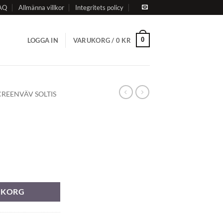
AQ
Allmänna villkor
Integritets policy
0
LOGGA IN
VARUKORG /
0
KR
CREENVÄV SOLTIS
RUKORG