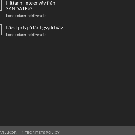
Hittar ni inte er väv från
markisväv
SANDATEX?
för
Kommentarer inaktiverade
Hittar
ni
Lägst pris på färdigsydd väv
inte
för
Kommentarer inaktiverade
er
Lägst
väv
pris
från
på
SANDATEX?
färdigsydd
väv
VILLKOR
INTEGRITETS POLICY