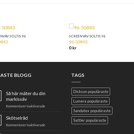
NVÄV SOLTIS 96
SCREENVÄV SOLTIS 96
Add to
Add 
0843
96-50843
Wishlist
Wishl
0
kr
NASTE BLOGG
TAGS
Dickson populäraste
Så här mäter du din
markisväv
Lumera populäraste
för
Kommentarer inaktiverade
Sandatex populäraste
Så
här
Skötselråd
Sattler populäraste
mäter
för
Kommentarer inaktiverade
du
Skötselråd
din