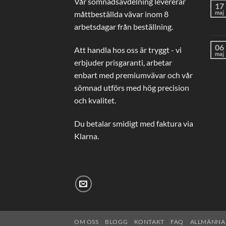
Vår sömnadsavdelning levererar
17
måttbeställda vävar inom 8
maj
arbetsdagar från beställning.
06
Att handla hos oss är tryggt - vi
maj
erbjuder prisgaranti, arbetar
enbart med premiumvävar och vår
sömnad utförs med hög precision
och kvalitet.
Du betalar smidigt med faktura via
Klarna.
OM OSS
BLOGG
KONTAKT
FAQ
ALLMÄNNA 