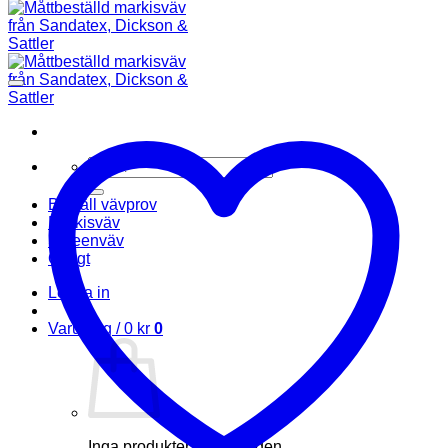
Sök
efter:
Beställ vävprov
Markisväv
Screenväv
Övrigt
Logga in
Varukorg /
0
kr
0
Inga produkter i varukorgen.