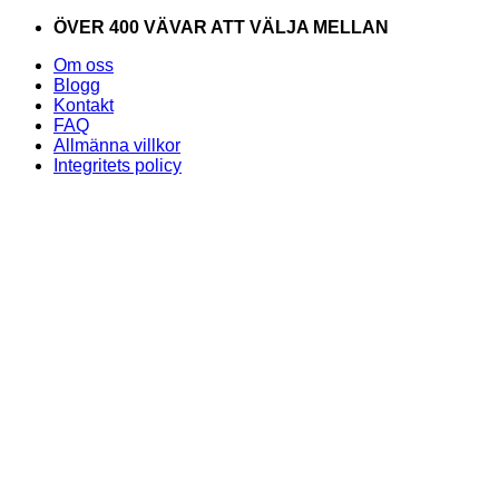
Skip
ÖVER 400 VÄVAR ATT VÄLJA MELLAN
to
Om oss
content
Blogg
Kontakt
FAQ
Allmänna villkor
Integritets policy