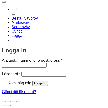
Sök
efter:
Beställ vävprov
Markisväv
Screenväv
Övrigt
Logga in
Logga in
Obligatoriskt
Användarnamn eller e-postadress
*
Obligatoriskt
Lösenord
*
Kom ihåg mig
Logga in
Glömt ditt lösenord?