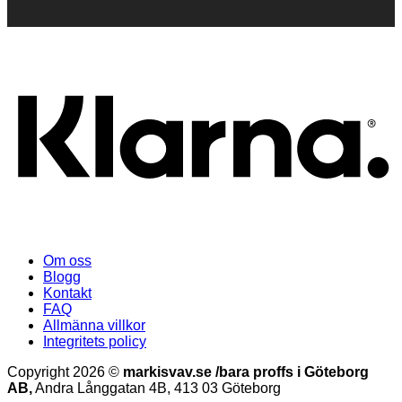
K
Om oss
Blogg
Kontakt
FAQ
Allmänna villkor
Integritets policy
Copyright 2026 ©
markisvav.se /bara proffs i Göteborg
AB,
Andra Långgatan 4B, 413 03 Göteborg