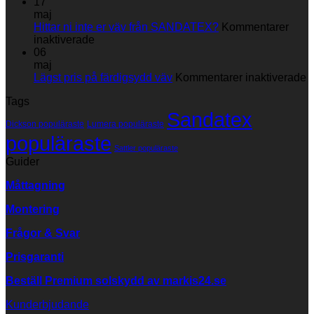
du
Skötselråd
17
din
maj
markisväv
Hittar ni inte er väv från SANDATEX?
Kommentarer
för
inaktiverade
Hittar
06
ni
maj
inte
fö
Lägst pris på färdigsydd väv
Kommentarer inaktiverade
er
L
Tags
väv
p
Sandatex
från
p
Dickson populäraste
Lumera populäraste
SANDATEX?
f
populäraste
v
Sattler populäraste
Guider
Måttagning
Montering
Frågor & Svar
Prisgaranti
Beställ Premium solskydd av
markis24.se
Kunderbjudande