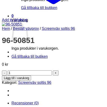
Gå tillbaka till butiken
0
Add to Wishlist
Varukorg
Hem
/
Beställ vävprov
/
Screenväv soltis 96
96-50851
Inga produkter i varukorgen.
Gå tillbaka till butiken
0
kr
96-
50851
Lägg till i varukorg
mängd
Kategori:
Screenväv soltis 96
Recensioner (0)