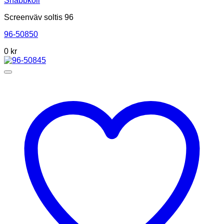
Snabbkoll
Screenväv soltis 96
96-50850
0
kr