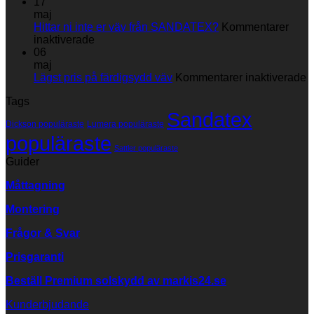
du
Skötselråd
17
din
maj
markisväv
Hittar ni inte er väv från SANDATEX?
Kommentarer
för
inaktiverade
Hittar
06
ni
maj
inte
fö
Lägst pris på färdigsydd väv
Kommentarer inaktiverade
er
L
Tags
väv
p
Sandatex
från
p
Dickson populäraste
Lumera populäraste
SANDATEX?
f
populäraste
v
Sattler populäraste
Guider
Måttagning
Montering
Frågor & Svar
Prisgaranti
Beställ Premium solskydd av
markis24.se
Kunderbjudande