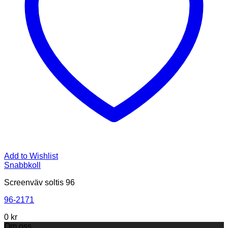
Add to Wishlist
Snabbkoll
Screenväv soltis 96
96-2171
0
kr
Om oss