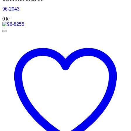
96-2043
0
kr