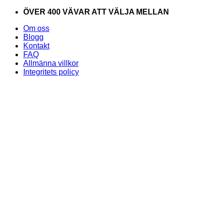
Skip
ÖVER 400 VÄVAR ATT VÄLJA MELLAN
to
Om oss
content
Blogg
Kontakt
FAQ
Allmänna villkor
Integritets policy