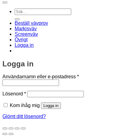
Sök
efter:
Beställ vävprov
Markisväv
Screenväv
Övrigt
Logga in
Logga in
Obligatoriskt
Användarnamn eller e-postadress
*
Obligatoriskt
Lösenord
*
Kom ihåg mig
Logga in
Glömt ditt lösenord?