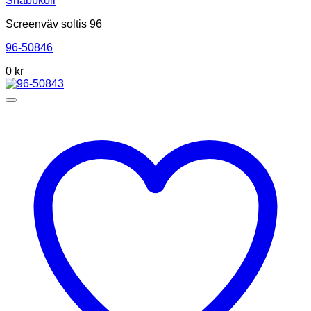
Snabbkoll
Screenväv soltis 96
96-50846
0
kr