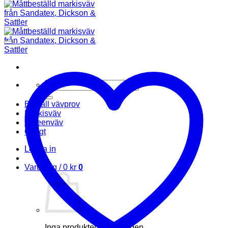
Sök
efter:
Beställ vävprov
Markisväv
Screenväv
Övrigt
Logga in
Varukorg /
0
kr
0
Inga produkter i varukorgen.