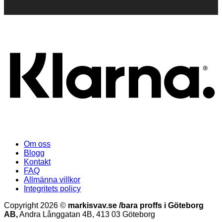
K
Om oss
Blogg
Kontakt
FAQ
Allmänna villkor
Integritets policy
Copyright 2026 ©
markisvav.se /bara proffs i Göteborg
AB,
Andra Långgatan 4B, 413 03 Göteborg