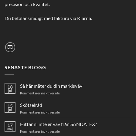
precision och kvalitet.
Du betalar smidigt med faktura via Klarna.
SENASTE BLOGG
Så här mäter du din markisväv
18
jul
för
Kommentarer inaktiverade
Så
här
Skötselråd
15
mäter
jul
för
Kommentarer inaktiverade
du
Skötselråd
din
Hittar ni inte er väv från SANDATEX?
markisväv
17
maj
för
Kommentarer inaktiverade