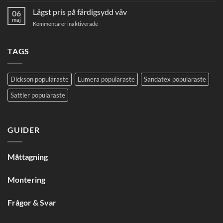
Hittar
ni
Lägst pris på färdigsydd väv
06
inte
maj
för
Kommentarer inaktiverade
er
Lägst
väv
pris
från
på
TAGS
SANDATEX?
färdigsydd
väv
Dickson populäraste
Lumera populäraste
Sandatex populäraste
Sattler populäraste
GUIDER
Måttagning
Montering
Frågor & Svar