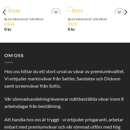
BLOCKRANDIGT VÄVPROV
BLOCKRANDIGT VÄVPROV
Add to
Add to
D546
8555
Wishlist
Wishlist
0
kr
0
kr
OM OSS
Hos oss hittar du ett stort urval av vävar av premiumkvalitet.
Vi erbjuder markisvävar från Sattler, Sandatex och Dickson
samt screenvävar från Soltis.
Vår sömnadsavdelning levererar måttbeställda vävar inom 8
arbetsdagar från beställning.
Att handla hos oss är tryggt - vi erbjuder prisgaranti, arbetar
enbart med premiumvävar och vår sömnad utförs med hög