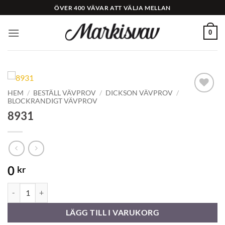
Skip
ÖVER 400 VÄVAR ATT VÄLJA MELLAN
to
content
0
HEM
/
BESTÄLL VÄVPROV
/
DICKSON VÄVPROV
/
BLOCKRANDIGT VÄVPROV
Add to
Wishlist
8931
0
kr
8931 mängd
LÄGG TILL I VARUKORG