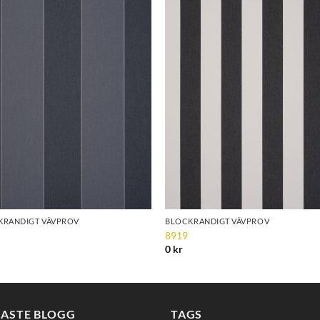
Add to
Add 
Wishlist
Wishl
KRANDIGT VÄVPROV
BLOCKRANDIGT VÄVPROV
8919
0
kr
NASTE BLOGG
TAGS