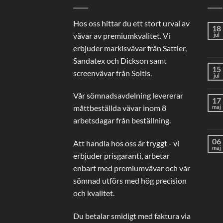
Hos oss hittar du ett stort urval av
18
vävar av premiumkvalitet. Vi
jul
erbjuder markisvävar från Sattler,
Sandatex och Dickson samt
15
screenvävar från Soltis.
jul
Vår sömnadsavdelning levererar
17
måttbeställda vävar inom 8
maj
arbetsdagar från beställning.
06
Att handla hos oss är tryggt - vi
maj
erbjuder prisgaranti, arbetar
enbart med premiumvävar och vår
sömnad utförs med hög precision
och kvalitet.
Du betalar smidigt med faktura via