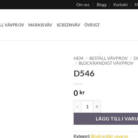
Om oss
Blogg
Kontakt
F
LL VÄVPROV
MARKISVÄV
SCREENVÄV
ÖVRIGT
HEM
/
BESTÄLL VÄVPROV
/
D
/
BLOCKRANDIGT VÄVPROV
D546
Add to
Wishlist
0
kr
D546 mängd
LÄGG TILL I VA
Kategori:
Blockrandigt vävprov