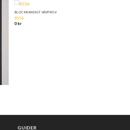
BLOCKRANDIGT VÄVPROV
to
Add to
8556
ist
Wishlist
0
kr
GUIDER