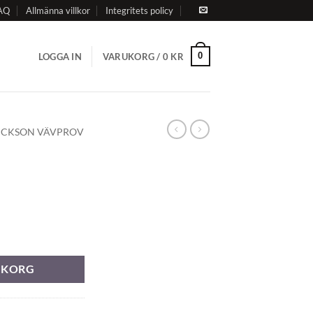
AQ
Allmänna villkor
Integritets policy
0
LOGGA IN
VARUKORG /
0
KR
ICKSON VÄVPROV
RUKORG