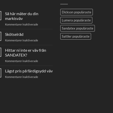
Dickson populäraste
Så här mäter du din
markisväv
Lumera populäraste
för
Kommentarer inaktiverade
Sandatex populäraste
Så
här
Skötselråd
Sattler populäraste
mäter
för
Kommentarer inaktiverade
du
Skötselråd
din
Hittar ni inte er väv från
markisväv
SANDATEX?
för
Kommentarer inaktiverade
Hittar
ni
Lägst pris på färdigsydd väv
inte
för
Kommentarer inaktiverade
er
Lägst
väv
pris
från
på
SANDATEX?
färdigsydd
väv