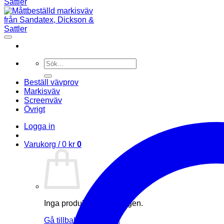
Sök
efter:
Beställ vävprov
Markisväv
Screenväv
Övrigt
Logga in
Varukorg /
0
kr
0
Inga produkter i varukorgen.
Gå tillbaka till butiken