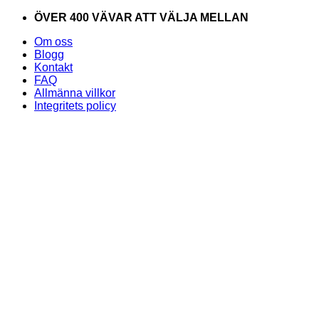
Skip
ÖVER 400 VÄVAR ATT VÄLJA MELLAN
to
Om oss
content
Blogg
Kontakt
FAQ
Allmänna villkor
Integritets policy