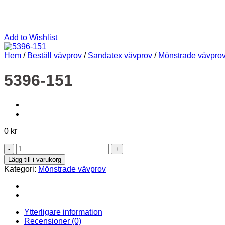
Add to Wishlist
Hem
/
Beställ vävprov
/
Sandatex vävprov
/
Mönstrade vävpro
5396-151
0
kr
5396-
151
Lägg till i varukorg
mängd
Kategori:
Mönstrade vävprov
Ytterligare information
Recensioner (0)