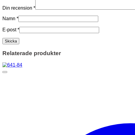
Din recension
*
Namn
*
E-post
*
Relaterade produkter