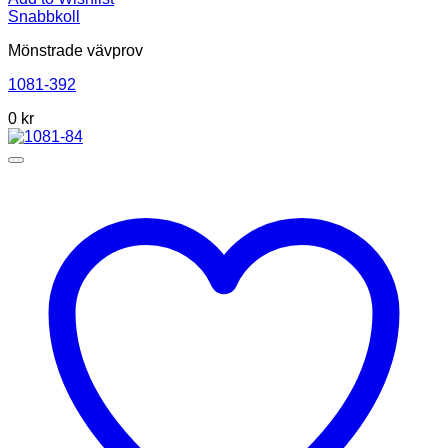
Snabbkoll
Mönstrade vävprov
1081-392
0
kr