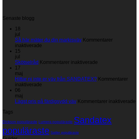
Senaste blogg
18
jul
Så här mäter du din markisväv
Kommentarer
för
inaktiverade
Så
15
här
jul
mäter
för
Skötselråd
Kommentarer inaktiverade
du
Skötselråd
17
din
maj
markisväv
Hittar ni inte er väv från SANDATEX?
Kommentarer
för
inaktiverade
Hittar
06
ni
maj
inte
fö
Lägst pris på färdigsydd väv
Kommentarer inaktiverade
er
L
Tags
väv
p
Sandatex
från
p
Dickson populäraste
Lumera populäraste
SANDATEX?
f
populäraste
v
Sattler populäraste
Guider