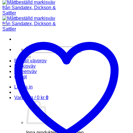
Sök
efter:
Beställ vävprov
Markisväv
Screenväv
Övrigt
Logga in
Varukorg /
0
kr
0
Inga produkter i varukorgen.