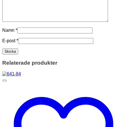
Namn
*
E-post
*
Relaterade produkter