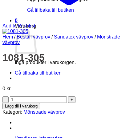
Gå tillbaka till butiken
0
Add to Wishlist
Varukorg
Hem
/
Beställ vävprov
/
Sandatex vävprov
/
Mönstrade
vävprov
1081-305
Inga produkter i varukorgen.
Gå tillbaka till butiken
0
kr
1081-
305
Lägg till i varukorg
mängd
Kategori:
Mönstrade vävprov