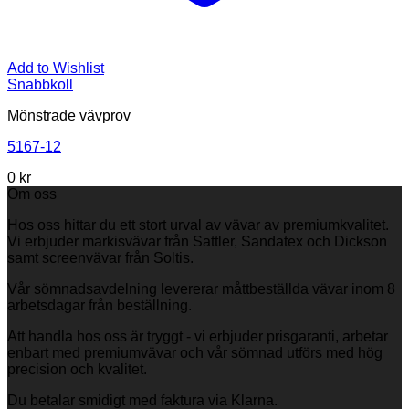
Add to Wishlist
Snabbkoll
Mönstrade vävprov
5167-12
0
kr
Om oss
Hos oss hittar du ett stort urval av vävar av premiumkvalitet.
Vi erbjuder markisvävar från Sattler, Sandatex och Dickson
samt screenvävar från Soltis.
Vår sömnadsavdelning levererar måttbeställda vävar inom 8
arbetsdagar från beställning.
Att handla hos oss är tryggt - vi erbjuder prisgaranti, arbetar
enbart med premiumvävar och vår sömnad utförs med hög
precision och kvalitet.
Du betalar smidigt med faktura via Klarna.