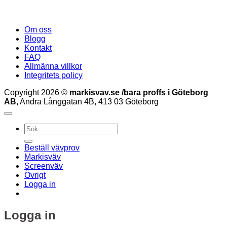
Om oss
Blogg
Kontakt
FAQ
Allmänna villkor
Integritets policy
Copyright 2026 ©
markisvav.se /bara proffs i Göteborg
AB,
Andra Långgatan 4B, 413 03 Göteborg
Sök
efter:
Beställ vävprov
Markisväv
Screenväv
Övrigt
Logga in
Logga in