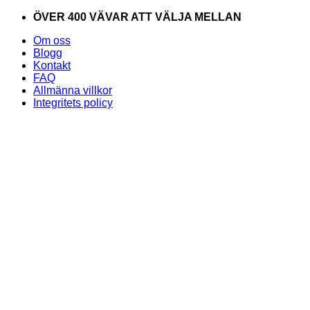
Skip
ÖVER 400 VÄVAR ATT VÄLJA MELLAN
to
Om oss
content
Blogg
Kontakt
FAQ
Allmänna villkor
Integritets policy