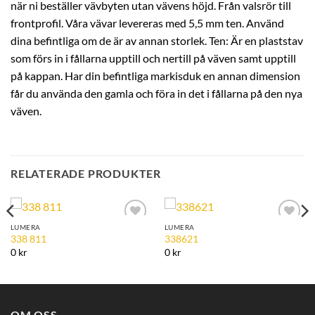
när ni beställer vävbyten utan vävens höjd. Från valsrör till
frontprofil. Våra vävar levereras med 5,5 mm ten. Använd
dina befintliga om de är av annan storlek. Ten: Är en plaststav
som förs in i fållarna upptill och nertill på väven samt upptill
på kappan. Har din befintliga markisduk en annan dimension
får du använda den gamla och föra in det i fållarna på den nya
väven.
RELATERADE PRODUKTER
LUMERA
LUMERA
Add to
Add to
338 811
338621
Wishlist
Wishlist
0 kr
0 kr
OM OSS