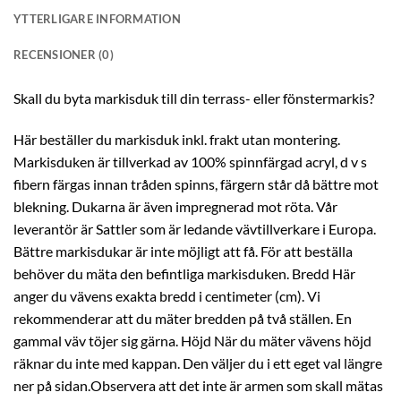
YTTERLIGARE INFORMATION
RECENSIONER (0)
Skall du byta markisduk till din terrass- eller fönstermarkis?
Här beställer du markisduk inkl. frakt utan montering.
Markisduken är tillverkad av 100% spinnfärgad acryl, d v s
fibern färgas innan tråden spinns, färgern står då bättre mot
blekning. Dukarna är även impregnerad mot röta. Vår
leverantör är Sattler som är ledande vävtillverkare i Europa.
Bättre markisdukar är inte möjligt att få. För att beställa
behöver du mäta den befintliga markisduken. Bredd Här
anger du vävens exakta bredd i centimeter (cm). Vi
rekommenderar att du mäter bredden på två ställen. En
gammal väv töjer sig gärna. Höjd När du mäter vävens höjd
räknar du inte med kappan. Den väljer du i ett eget val längre
ner på sidan.Observera att det inte är armen som skall mätas