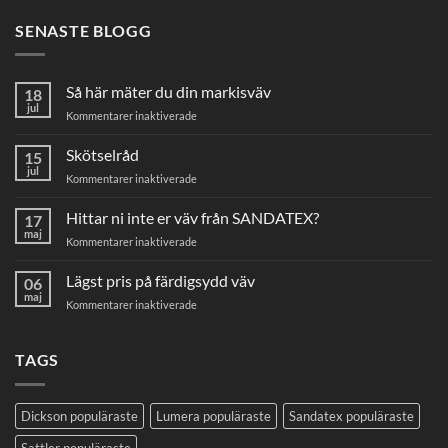
SENASTE BLOGG
Så här mäter du din markisväv
18
jul
för
Kommentarer inaktiverade
Så
här
Skötselråd
15
mäter
jul
för
Kommentarer inaktiverade
du
Skötselråd
din
Hittar ni inte er väv från SANDATEX?
markisväv
17
maj
för
Kommentarer inaktiverade
Hittar
ni
Lägst pris på färdigsydd väv
06
inte
maj
för
Kommentarer inaktiverade
er
Lägst
väv
pris
från
på
TAGS
SANDATEX?
färdigsydd
väv
Dickson populäraste
Lumera populäraste
Sandatex populäraste