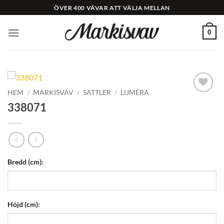
Skip
ÖVER 400 VÄVAR ATT VÄLJA MELLAN
to
content
0
HEM
/
MARKISVÄV
/
SATTLER
/
LUMERA
Add to
338071
Wishlist
Bredd (cm):
Höjd (cm):