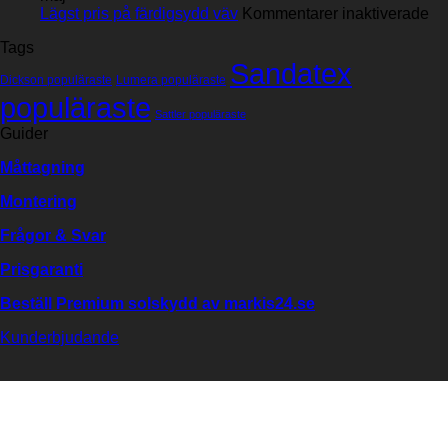
inte
för
Lägst pris på färdigsydd väv
Kommentarer inaktiverade
er
Lä
Tags
väv
pri
Sandatex
från
på
Dickson populäraste
Lumera populäraste
SANDATEX?
fä
populäraste
vä
Sattler populäraste
Guider
Måttagning
Montering
Frågor & Svar
Prisgaranti
Beställ Premium solskydd av
markis24.se
Kunderbjudande