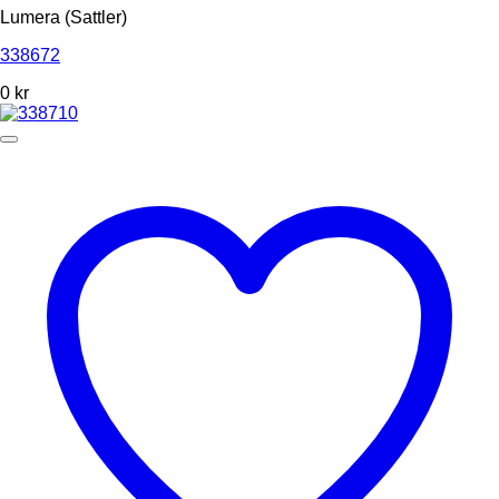
Lumera (Sattler)
338672
0
kr