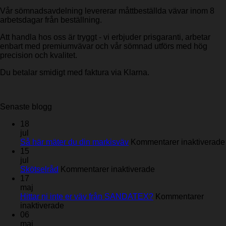
Vår sömnadsavdelning levererar måttbeställda vävar inom 8
arbetsdagar från beställning.
Att handla hos oss är tryggt - vi erbjuder prisgaranti, arbetar
enbart med premiumvävar och vår sömnad utförs med hög
precision och kvalitet.
Du betalar smidigt med faktura via Klarna.
Senaste blogg
18
jul
Så här mäter du din markisväv
Kommentarer inaktiverade
15
jul
för
Skötselråd
Kommentarer inaktiverade
Skötselråd
17
maj
Hittar ni inte er väv från SANDATEX?
Kommentarer
för
inaktiverade
Hittar
06
ni
maj