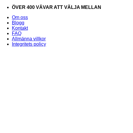
Skip
ÖVER 400 VÄVAR ATT VÄLJA MELLAN
to
Om oss
content
Blogg
Kontakt
FAQ
Allmänna villkor
Integritets policy