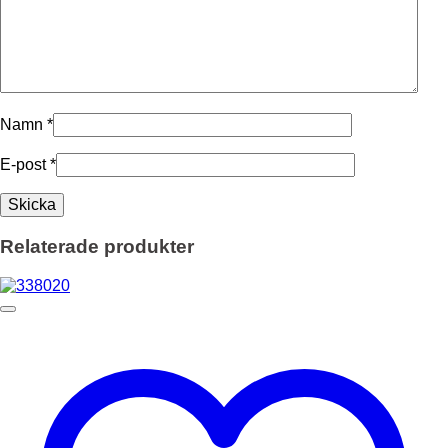
Namn
*
E-post
*
Relaterade produkter