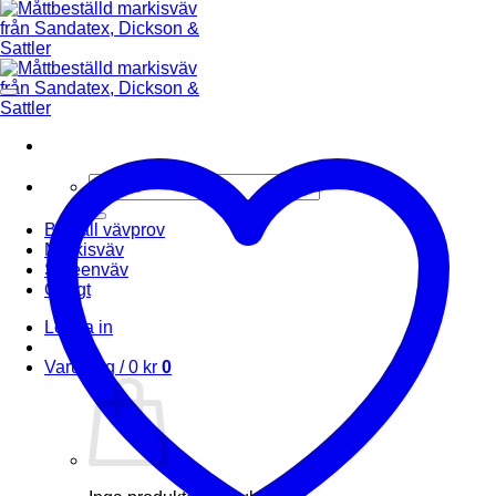
Sök
efter:
Beställ vävprov
Markisväv
Screenväv
Övrigt
Logga in
Varukorg /
0
kr
0