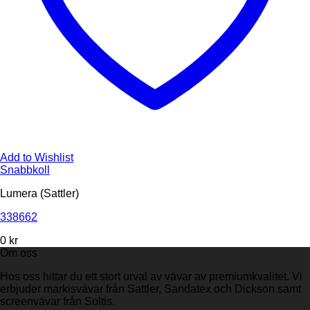
Add to Wishlist
Snabbkoll
Lumera (Sattler)
338662
0
kr
Om oss
Hos oss hittar du ett stort urval av vävar av premiumkvalitet. Vi
erbjuder markisvävar från Sattler, Sandatex och Dickson samt
screenvävar från Soltis.