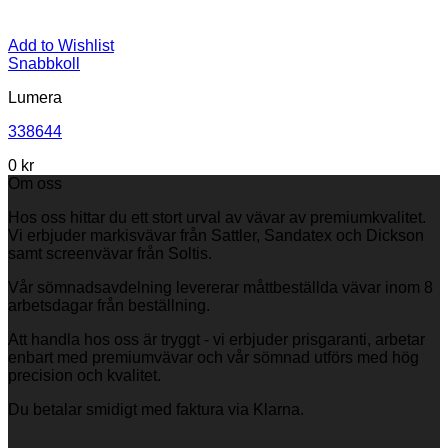
Add to Wishlist
Snabbkoll
Lumera
338644
0 kr
Om oss
Hos oss hittar du ett stort urval av vävar av premiumkvalitet.
Vi erbjuder markisvävar från Sattler, Sandatex och Dickson
samt screenvävar från Soltis.
Vår sömnadsavdelning levererar måttbeställda vävar inom 8
arbetsdagar från beställning.
Att handla hos oss är tryggt - vi erbjuder prisgaranti, arbetar
enbart med premiumvävar och vår sömnad utförs med hög
precision och kvalitet.
Du betalar smidigt med faktura via Klarna.