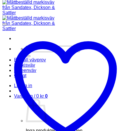
Sök
efter:
Beställ vävprov
Markisväv
Screenväv
Övrigt
Logga in
Varukorg /
0
kr
0
Inga produkter i varukorgen.