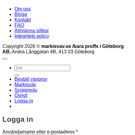
Om oss
Blogg
Kontakt
FAQ
Allmänna villkor
Integritets policy
Copyright 2026 ©
markisvav.se /bara proffs i Göteborg
AB,
Andra Långgatan 4B, 413 03 Göteborg
Sök
efter:
Beställ vävprov
Markisväv
Screenväv
Övrigt
Logga in
Logga in
Obligatoriskt
Användarnamn eller e-postadress
*