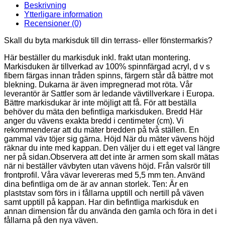
Beskrivning
Ytterligare information
Recensioner (0)
Skall du byta markisduk till din terrass- eller fönstermarkis?
Här beställer du markisduk inkl. frakt utan montering.
Markisduken är tillverkad av 100% spinnfärgad acryl, d v s
fibern färgas innan tråden spinns, färgern står då bättre mot
blekning. Dukarna är även impregnerad mot röta. Vår
leverantör är Sattler som är ledande vävtillverkare i Europa.
Bättre markisdukar är inte möjligt att få. För att beställa
behöver du mäta den befintliga markisduken. Bredd Här
anger du vävens exakta bredd i centimeter (cm). Vi
rekommenderar att du mäter bredden på två ställen. En
gammal väv töjer sig gärna. Höjd När du mäter vävens höjd
räknar du inte med kappan. Den väljer du i ett eget val längre
ner på sidan.Observera att det inte är armen som skall mätas
när ni beställer vävbyten utan vävens höjd. Från valsrör till
frontprofil. Våra vävar levereras med 5,5 mm ten. Använd
dina befintliga om de är av annan storlek. Ten: Är en
plaststav som förs in i fållarna upptill och nertill på väven
samt upptill på kappan. Har din befintliga markisduk en
annan dimension får du använda den gamla och föra in det i
fållarna på den nya väven.