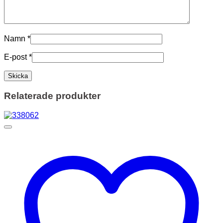
Namn
*
E-post
*
Relaterade produkter