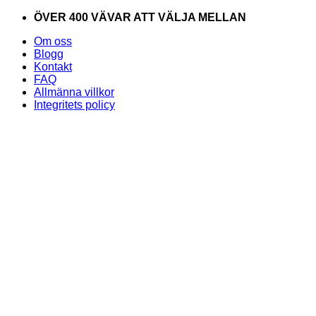
Skip
ÖVER 400 VÄVAR ATT VÄLJA MELLAN
to
Om oss
content
Blogg
Kontakt
FAQ
Allmänna villkor
Integritets policy