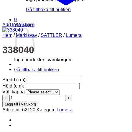
Gå tillbaka till butiken
0
Add to Wishlist
Varukorg
Hem
/
Markisväv
/
SATTLER
/
Lumera
338040
Inga produkter i varukorgen.
Gå tillbaka till butiken
Bredd (cm):
Höjd (cm):
Välj kappa
338040
mängd
Lägg till i varukorg
Artikelnr:
62120
Kategori:
Lumera