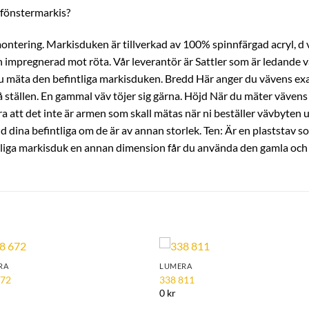
r fönstermarkis?
montering. Markisduken är tillverkad av 100% spinnfärgad acryl, d v
 impregnerad mot röta. Vår leverantör är Sattler som är ledande v
r du mäta den befintliga markisduken. Bredd Här anger du vävens exa
tällen. En gammal väv töjer sig gärna. Höjd När du mäter vävens 
a att det inte är armen som skall mätas när ni beställer vävbyten ut
ina befintliga om de är av annan storlek. Ten: Är en plaststav som f
tliga markisduk en annan dimension får du använda den gamla och fö
RA
LUMERA
Add to
Add 
672
338 811
Wishlist
Wishl
0 kr