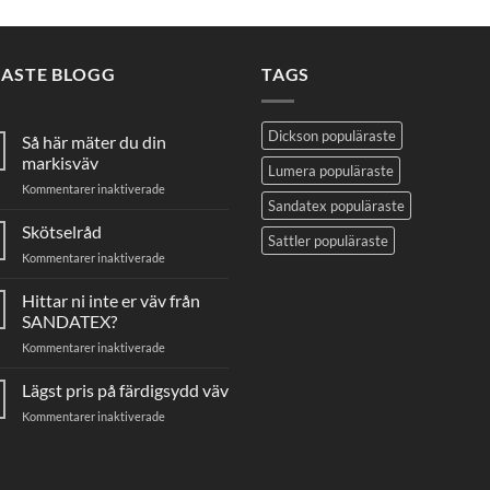
NASTE BLOGG
TAGS
Dickson populäraste
Så här mäter du din
markisväv
Lumera populäraste
för
Kommentarer inaktiverade
Sandatex populäraste
Så
här
Skötselråd
Sattler populäraste
mäter
för
Kommentarer inaktiverade
du
Skötselråd
din
Hittar ni inte er väv från
markisväv
SANDATEX?
för
Kommentarer inaktiverade
Hittar
ni
Lägst pris på färdigsydd väv
inte
för
Kommentarer inaktiverade
er
Lägst
väv
pris
från
på
SANDATEX?
färdigsydd