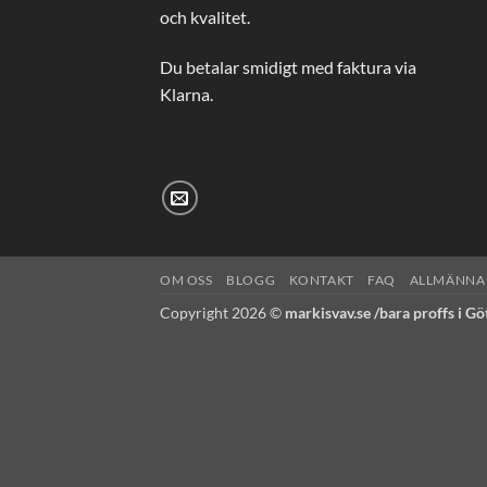
och kvalitet.
Du betalar smidigt med faktura via
Klarna.
OM OSS
BLOGG
KONTAKT
FAQ
ALLMÄNNA 
Copyright 2026 ©
markisvav.se /bara proffs i G