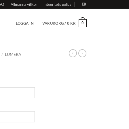
AQ
Allmänna villkor
Integritets policy
0
LOGGA IN
VARUKORG /
0
KR
/
LUMERA