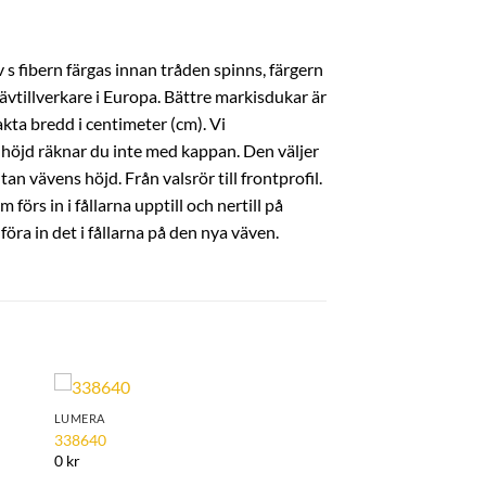
 s fibern färgas innan tråden spinns, färgern
ävtillverkare i Europa. Bättre markisdukar är
kta bredd i centimeter (cm). Vi
höjd räknar du inte med kappan. Den väljer
an vävens höjd. Från valsrör till frontprofil.
örs in i fållarna upptill och nertill på
ra in det i fållarna på den nya väven.
LUMERA
to
Add to
338640
ist
Wishlist
0 kr