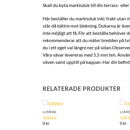
Skall du byta markisduk till din terrass- elle
Här beställer du markisduk inkl. frakt utan 
står då bättre mot blekning. Dukarna är även
inte möjligt att få. För att beställa behöve
rekommenderar att du mäter bredden på två s
du i ett eget val längre ner på sidan.Observer
Våra vävar levereras med 5,5 mm ten. Använd d
väven samt upptill på kappan. Har din befin
RELATERADE PRODUKTER
LUMERA
LUME
Add to
Add to
338662
338 
Wishlist
Wishlist
0 kr
0 kr