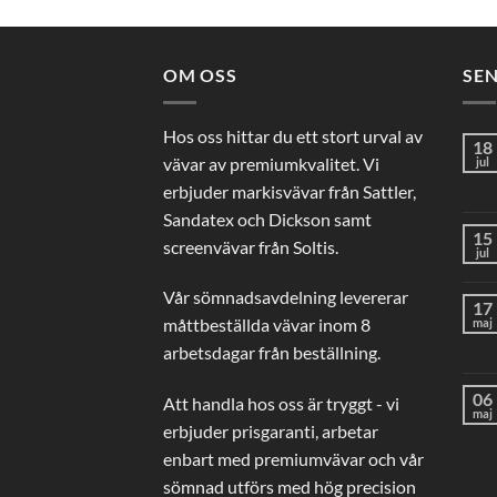
OM OSS
SE
Hos oss hittar du ett stort urval av
18
vävar av premiumkvalitet. Vi
jul
erbjuder markisvävar från Sattler,
Sandatex och Dickson samt
15
screenvävar från Soltis.
jul
Vår sömnadsavdelning levererar
17
måttbeställda vävar inom 8
maj
arbetsdagar från beställning.
06
Att handla hos oss är tryggt - vi
maj
erbjuder prisgaranti, arbetar
enbart med premiumvävar och vår
sömnad utförs med hög precision