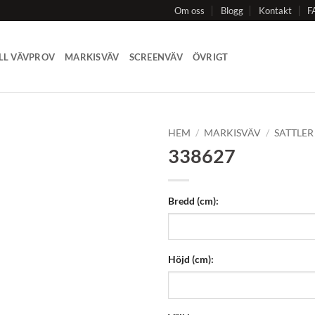
Om oss
Blogg
Kontakt
F
LL VÄVPROV
MARKISVÄV
SCREENVÄV
ÖVRIGT
HEM
/
MARKISVÄV
/
SATTLER
338627
Add to
Wishlist
Bredd (cm):
Höjd (cm):