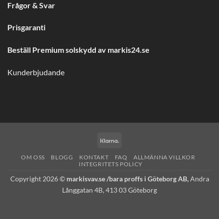
Frågor & Svar
Prisgaranti
Beställ Premium solskydd av
markis24.se
Kunderbjudande
Klarna
OM OSS
BLOGG
KONTAKT
FAQ
ALLMÄNNA VILLKOR
INTEGRITETS POLICY
Copyright 2026 ©
markisvav.se /bara proffs i Göteborg AB,
Andra
Långgatan 4B, 413 03 Göteborg