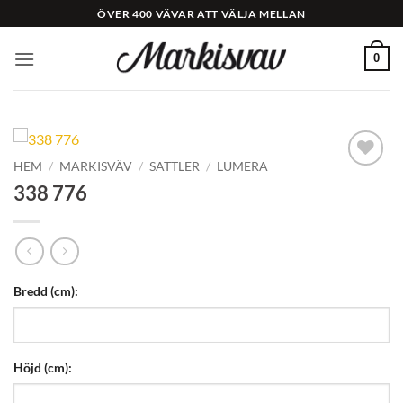
Skip
ÖVER 400 VÄVAR ATT VÄLJA MELLAN
to
content
0
HEM
/
MARKISVÄV
/
SATTLER
/
LUMERA
Add to
338 776
Wishlist
Bredd (cm):
Höjd (cm):