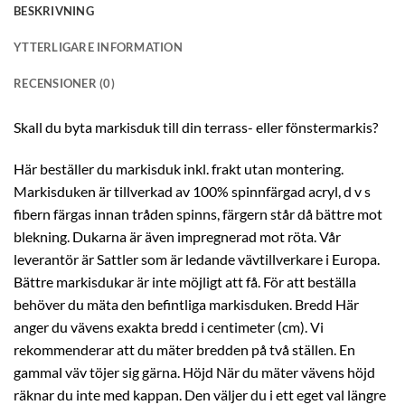
BESKRIVNING
YTTERLIGARE INFORMATION
RECENSIONER (0)
Skall du byta markisduk till din terrass- eller fönstermarkis?
Här beställer du markisduk inkl. frakt utan montering.
Markisduken är tillverkad av 100% spinnfärgad acryl, d v s
fibern färgas innan tråden spinns, färgern står då bättre mot
blekning. Dukarna är även impregnerad mot röta. Vår
leverantör är Sattler som är ledande vävtillverkare i Europa.
Bättre markisdukar är inte möjligt att få. För att beställa
behöver du mäta den befintliga markisduken. Bredd Här
anger du vävens exakta bredd i centimeter (cm). Vi
rekommenderar att du mäter bredden på två ställen. En
gammal väv töjer sig gärna. Höjd När du mäter vävens höjd
räknar du inte med kappan. Den väljer du i ett eget val längre