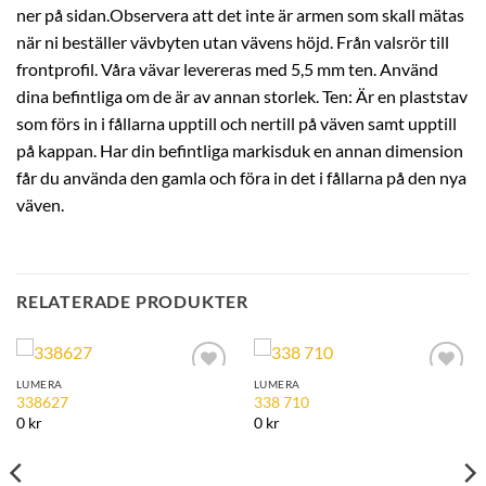
ner på sidan.Observera att det inte är armen som skall mätas
när ni beställer vävbyten utan vävens höjd. Från valsrör till
frontprofil. Våra vävar levereras med 5,5 mm ten. Använd
dina befintliga om de är av annan storlek. Ten: Är en plaststav
som förs in i fållarna upptill och nertill på väven samt upptill
på kappan. Har din befintliga markisduk en annan dimension
får du använda den gamla och föra in det i fållarna på den nya
väven.
RELATERADE PRODUKTER
LUMERA
LUMERA
Add to
Add to
338627
338 710
Wishlist
Wishlist
0 kr
0 kr