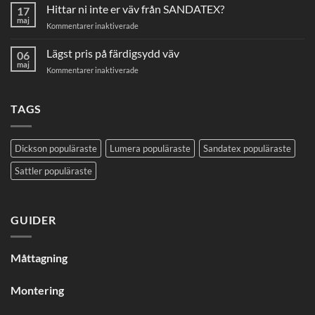
Hittar ni inte er väv från SANDATEX?
markisväv
17
maj
för
Kommentarer inaktiverade
Hittar
ni
Lägst pris på färdigsydd väv
06
inte
maj
för
Kommentarer inaktiverade
er
Lägst
väv
pris
från
på
TAGS
SANDATEX?
färdigsydd
väv
Dickson populäraste
Lumera populäraste
Sandatex populäraste
Sattler populäraste
GUIDER
Måttagning
Montering