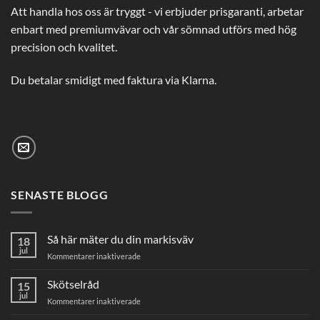
Att handla hos oss är tryggt - vi erbjuder prisgaranti, arbetar
enbart med premiumvävar och vår sömnad utförs med hög
precision och kvalitet.
Du betalar smidigt med faktura via Klarna.
SENASTE BLOGG
Så här mäter du din markisväv
18
jul
för
Kommentarer inaktiverade
Så
här
Skötselråd
15
mäter
jul
för
Kommentarer inaktiverade
du
Skötselråd
din