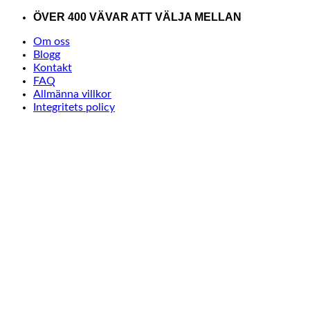
Skip
ÖVER 400 VÄVAR ATT VÄLJA MELLAN
to
Om oss
content
Blogg
Kontakt
FAQ
Allmänna villkor
Integritets policy