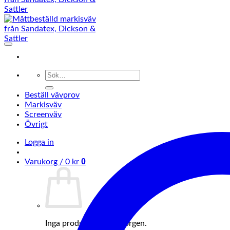
Sök
efter:
Beställ vävprov
Markisväv
Screenväv
Övrigt
Logga in
0
Varukorg /
0
kr
Inga produkter i varukorgen.