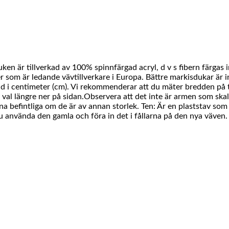
ken är tillverkad av 100% spinnfärgad acryl, d v s fibern färgas 
 som är ledande vävtillverkare i Europa. Bättre markisdukar är in
d i centimeter (cm). Vi rekommenderar att du mäter bredden på t
 val längre ner på sidan.Observera att det inte är armen som skal
a befintliga om de är av annan storlek. Ten: Är en plaststav som fö
 använda den gamla och föra in det i fållarna på den nya väven.