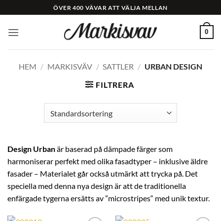
Skip
ÖVER 400 VÄVAR ATT VÄLJA MELLAN
to
content
0
HEM
/
MARKISVÄV
/
SATTLER
/
URBAN DESIGN
FILTRERA
Design Urban
är baserad på dämpade färger som
harmoniserar perfekt med olika fasadtyper – inklusive äldre
fasader – Materialet går också utmärkt att trycka på. Det
speciella med denna nya design är att de traditionella
enfärgade tygerna ersätts av ”microstripes“ med unik textur.