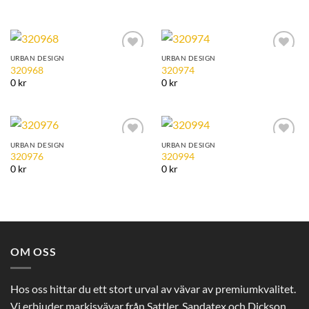
URBAN DESIGN
URBAN DESIGN
Add to
Add to
320968
320974
Wishlist
Wishlist
0 kr
0 kr
URBAN DESIGN
URBAN DESIGN
Add to
Add to
320976
320994
Wishlist
Wishlist
0 kr
0 kr
OM OSS
Hos oss hittar du ett stort urval av vävar av premiumkvalitet.
Vi erbjuder markisvävar från Sattler, Sandatex och Dickson