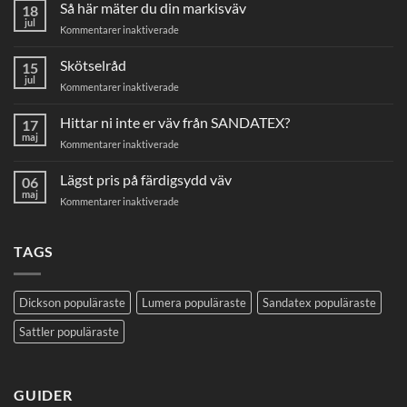
Så här mäter du din markisväv
18
jul
för
Kommentarer inaktiverade
Så
här
Skötselråd
15
mäter
jul
för
Kommentarer inaktiverade
du
Skötselråd
din
Hittar ni inte er väv från SANDATEX?
markisväv
17
maj
för
Kommentarer inaktiverade
Hittar
ni
Lägst pris på färdigsydd väv
06
inte
maj
för
Kommentarer inaktiverade
er
Lägst
väv
pris
från
på
TAGS
SANDATEX?
färdigsydd
väv
Dickson populäraste
Lumera populäraste
Sandatex populäraste
Sattler populäraste
GUIDER