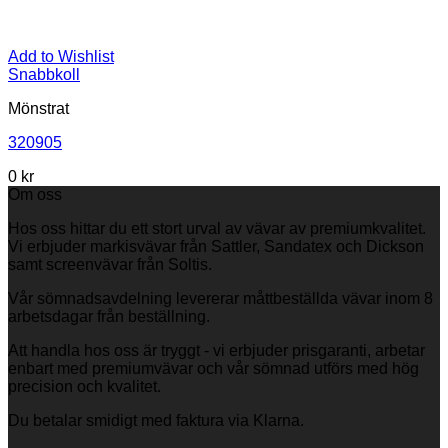
Add to Wishlist
Snabbkoll
Mönstrat
320905
0
kr
Om oss
Hos oss hittar du ett stort urval av vävar av premiumkvalitet.
Vi erbjuder markisvävar från Sattler, Sandatex och Dickson
samt screenvävar från Soltis.
Vår sömnadsavdelning levererar måttbeställda vävar inom 8
arbetsdagar från beställning.
Att handla hos oss är tryggt - vi erbjuder prisgaranti, arbetar
enbart med premiumvävar och vår sömnad utförs med hög
precision och kvalitet.
Du betalar smidigt med faktura via Klarna.