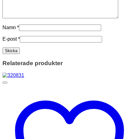
Namn
*
E-post
*
Relaterade produkter