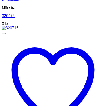
Mönstrat
320975
0
kr