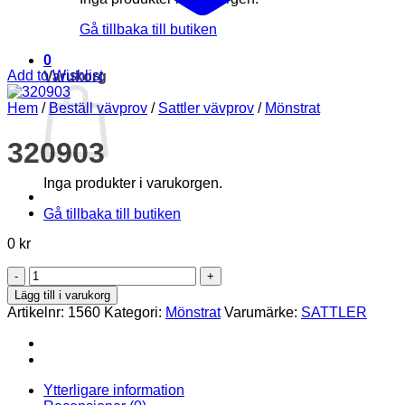
Gå tillbaka till butiken
0
Add to Wishlist
Varukorg
Hem
/
Beställ vävprov
/
Sattler vävprov
/
Mönstrat
320903
Inga produkter i varukorgen.
Gå tillbaka till butiken
0
kr
320903
mängd
Lägg till i varukorg
Artikelnr:
1560
Kategori:
Mönstrat
Varumärke:
SATTLER
Ytterligare information