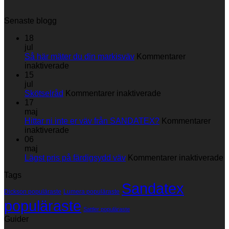
Senaste blogg
18
jul
Så här mäter du din markisväv
Kommentarer
för
inaktiverade
Så
15
här
jul
mäter
för
Skötselråd
Kommentarer inaktiverade
du
Skötselråd
17
din
maj
markisväv
Hittar ni inte er väv från SANDATEX?
Kommentarer
för
inaktiverade
Hittar
06
ni
maj
inte
fö
Lägst pris på färdigsydd väv
Kommentarer inaktiverade
er
L
Tags
väv
p
Sandatex
från
p
Dickson populäraste
Lumera populäraste
SANDATEX?
f
populäraste
v
Sattler populäraste
Guider