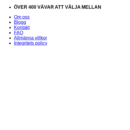
Skip
ÖVER 400 VÄVAR ATT VÄLJA MELLAN
to
Om oss
content
Blogg
Kontakt
FAQ
Allmänna villkor
Integritets policy