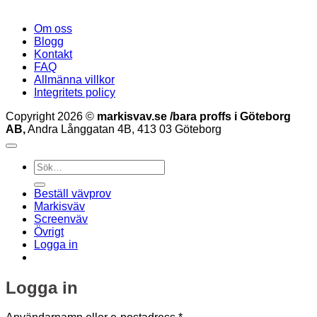
Om oss
Blogg
Kontakt
FAQ
Allmänna villkor
Integritets policy
Copyright 2026 ©
markisvav.se /bara proffs i Göteborg
AB,
Andra Långgatan 4B, 413 03 Göteborg
Sök
efter:
Beställ vävprov
Markisväv
Screenväv
Övrigt
Logga in
Logga in
Obligatoriskt