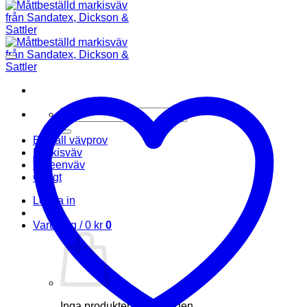
Sök
efter:
Beställ vävprov
Markisväv
Screenväv
Övrigt
Logga in
Varukorg /
0
kr
0
Inga produkter i varukorgen.