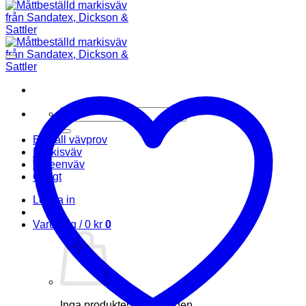
Sök
efter:
Beställ vävprov
Markisväv
Screenväv
Övrigt
Logga in
Varukorg /
0
kr
0
Inga produkter i varukorgen.