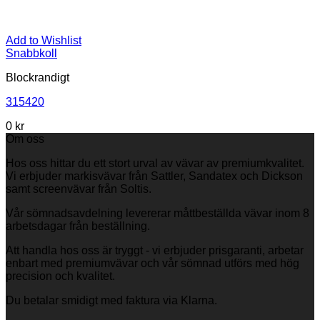
Add to Wishlist
Snabbkoll
Blockrandigt
315420
0
kr
Om oss
Hos oss hittar du ett stort urval av vävar av premiumkvalitet.
Vi erbjuder markisvävar från Sattler, Sandatex och Dickson
samt screenvävar från Soltis.
Vår sömnadsavdelning levererar måttbeställda vävar inom 8
arbetsdagar från beställning.
Att handla hos oss är tryggt - vi erbjuder prisgaranti, arbetar
enbart med premiumvävar och vår sömnad utförs med hög
precision och kvalitet.
Du betalar smidigt med faktura via Klarna.