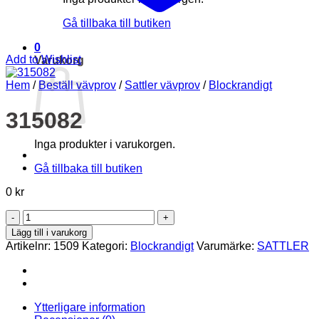
Gå tillbaka till butiken
0
Add to Wishlist
Varukorg
Hem
/
Beställ vävprov
/
Sattler vävprov
/
Blockrandigt
315082
Inga produkter i varukorgen.
Gå tillbaka till butiken
0
kr
315082
mängd
Lägg till i varukorg
Artikelnr:
1509
Kategori:
Blockrandigt
Varumärke:
SATTLER
Ytterligare information