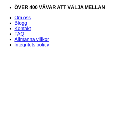
Skip
ÖVER 400 VÄVAR ATT VÄLJA MELLAN
to
Om oss
content
Blogg
Kontakt
FAQ
Allmänna villkor
Integritets policy