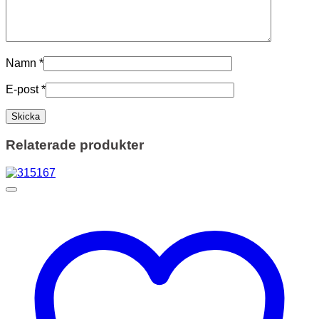
Namn
*
E-post
*
Relaterade produkter