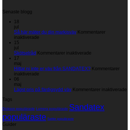
Senaste blogg
18
jul
Så här mäter du din markisväv
Kommentarer
för
inaktiverade
Så
15
här
jul
mäter
för
Skötselråd
Kommentarer inaktiverade
du
Skötselråd
17
din
maj
markisväv
Hittar ni inte er väv från SANDATEX?
Kommentarer
för
inaktiverade
Hittar
06
ni
maj
inte
fö
Lägst pris på färdigsydd väv
Kommentarer inaktiverade
er
L
Tags
väv
p
Sandatex
från
p
Dickson populäraste
Lumera populäraste
SANDATEX?
f
populäraste
v
Sattler populäraste
Guider