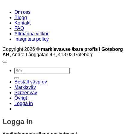
Om oss
Blogg
Kontakt
FAQ
Allmänna villkor
Integritets policy
Copyright 2026 ©
markisvav.se /bara proffs i Göteborg
AB,
Andra Långgatan 4B, 413 03 Göteborg
Sök
efter:
Beställ vävprov
Markisväv
Screenväv
Övrigt
Logga in
Logga in
Obligatoriskt