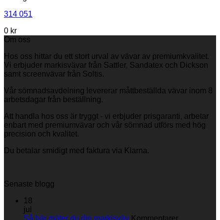
314 051
0
kr
Om oss
Hos oss hittar du ett stort urval av vävar av premiumkvalitet.
Vi erbjuder markisvävar från Sattler, Sandatex och Dickson
samt screenvävar från Soltis.
Vår sömnadsavdelning levererar måttbeställda vävar inom 8
arbetsdagar från beställning.
Att handla hos oss är tryggt - vi erbjuder prisgaranti, arbetar
enbart med premiumvävar och vår sömnad utförs med hög
precision och kvalitet.
Du betalar smidigt med faktura via Klarna.
Senaste blogg
18
jul
Så här mäter du din markisväv
Kommentarer