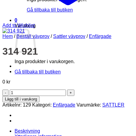
Gå tillbaka till butiken
0
Add to Wishlist
Varukorg
Hem
/
Beställ vävprov
/
Sattler vävprov
/
Enfärgade
314 921
Inga produkter i varukorgen.
Gå tillbaka till butiken
0
kr
314
921
Lägg till i varukorg
mängd
Artikelnr:
129
Kategori:
Enfärgade
Varumärke:
SATTLER
Beskrivning