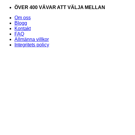
Skip
ÖVER 400 VÄVAR ATT VÄLJA MELLAN
to
Om oss
content
Blogg
Kontakt
FAQ
Allmänna villkor
Integritets policy