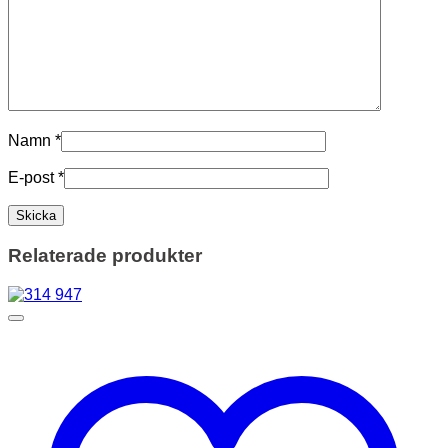
Namn
*
E-post
*
Relaterade produkter