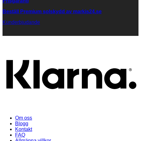
Prisgaranti
Beställ Premium solskydd av
markis24.se
Kunderbjudande
K
Om oss
Blogg
Kontakt
FAQ
Allmänna villkor