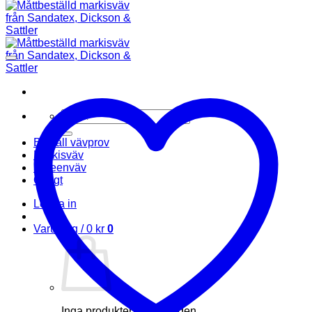
Sök
efter:
Beställ vävprov
Markisväv
Screenväv
Övrigt
Logga in
Varukorg /
0
kr
0
Inga produkter i varukorgen.