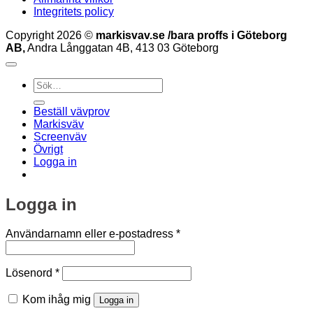
Integritets policy
Copyright 2026 ©
markisvav.se /bara proffs i Göteborg
AB,
Andra Långgatan 4B, 413 03 Göteborg
Sök
efter:
Beställ vävprov
Markisväv
Screenväv
Övrigt
Logga in
Logga in
Obligatoriskt
Användarnamn eller e-postadress
*
Obligatoriskt
Lösenord
*
Kom ihåg mig
Logga in