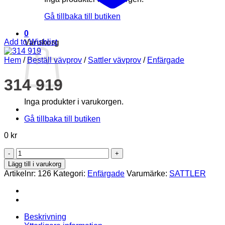
Gå tillbaka till butiken
0
Add to Wishlist
Varukorg
Hem
/
Beställ vävprov
/
Sattler vävprov
/
Enfärgade
314 919
Inga produkter i varukorgen.
Gå tillbaka till butiken
0
kr
314
919
Lägg till i varukorg
mängd
Artikelnr:
126
Kategori:
Enfärgade
Varumärke:
SATTLER
Beskrivning