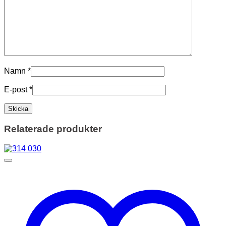
Namn
*
E-post
*
Relaterade produkter