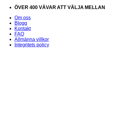
Skip
ÖVER 400 VÄVAR ATT VÄLJA MELLAN
to
Om oss
content
Blogg
Kontakt
FAQ
Allmänna villkor
Integritets policy