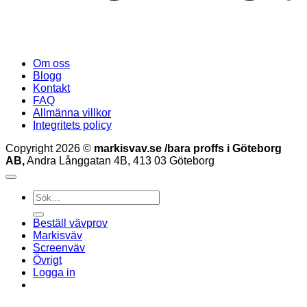
Om oss
Blogg
Kontakt
FAQ
Allmänna villkor
Integritets policy
Copyright 2026 ©
markisvav.se /bara proffs i Göteborg
AB,
Andra Långgatan 4B, 413 03 Göteborg
Sök
efter:
Beställ vävprov
Markisväv
Screenväv
Övrigt
Logga in