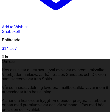
Add to Wishlist
Snabbkoll
Enfärgade
314 E67
0
kr
Om oss
Hos oss hittar du ett stort urval av vävar av premiumkvalitet.
Vi erbjuder markisvävar från Sattler, Sandatex och Dickson
samt screenvävar från Soltis.
Vår sömnadsavdelning levererar måttbeställda vävar inom 8
arbetsdagar från beställning.
Att handla hos oss är tryggt - vi erbjuder prisgaranti, arbetar
enbart med premiumvävar och vår sömnad utförs med hög
precision och kvalitet.