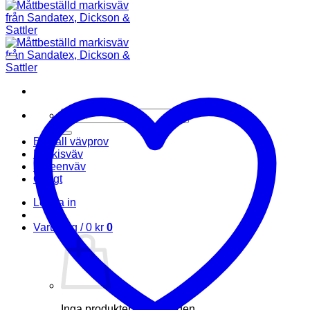
Sök
efter:
Beställ vävprov
Markisväv
Screenväv
Övrigt
Logga in
Varukorg /
0
kr
0
Inga produkter i varukorgen.