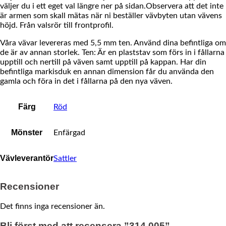
väljer du i ett eget val längre ner på sidan.Observera att det inte
är armen som skall mätas när ni beställer vävbyten utan vävens
höjd. Från valsrör till frontprofil.
Våra vävar levereras med 5,5 mm ten. Använd dina befintliga om
de är av annan storlek. Ten: Är en plaststav som förs in i fållarna
upptill och nertill på väven samt upptill på kappan. Har din
befintliga markisduk en annan dimension får du använda den
gamla och föra in det i fållarna på den nya väven.
Färg
Röd
Mönster
Enfärgad
Vävleverantör
Sattler
Recensioner
Det finns inga recensioner än.
Bli först med att recensera ”314 005”