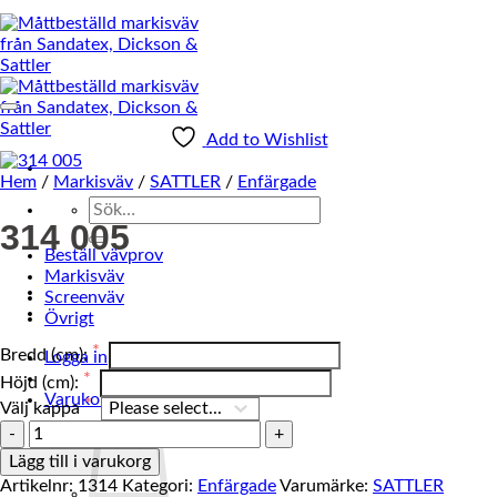
Add to Wishlist
Hem
/
Markisväv
/
SATTLER
/
Enfärgade
Sök
314 005
efter:
Beställ vävprov
Markisväv
Screenväv
Övrigt
Bredd (cm):
Logga in
Höjd (cm):
0
Varukorg /
0
kr
Välj kappa
314
005
Lägg till i varukorg
mängd
Artikelnr:
1314
Kategori:
Enfärgade
Varumärke:
SATTLER