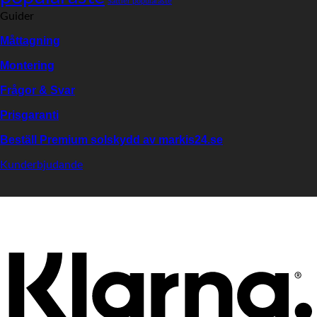
Sattler populäraste
Guider
Måttagning
Montering
Frågor & Svar
Prisgaranti
Beställ Premium solskydd av
markis24.se
Kunderbjudande