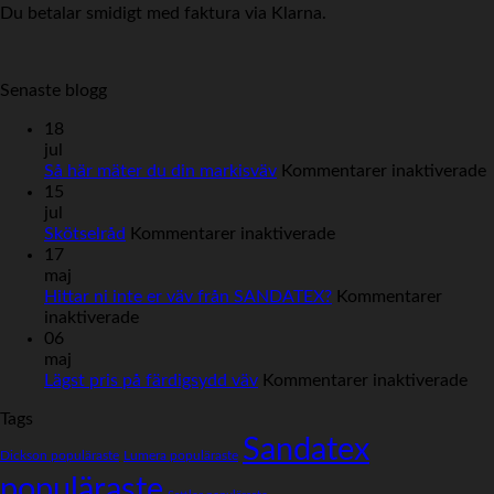
Du betalar smidigt med faktura via Klarna.
Senaste blogg
18
jul
f
Så här mäter du din markisväv
Kommentarer inaktiverade
15
h
jul
för
Skötselråd
Kommentarer inaktiverade
Skötselråd
17
d
maj
m
Hittar ni inte er väv från SANDATEX?
Kommentarer
för
inaktiverade
Hittar
06
ni
maj
inte
för
Lägst pris på färdigsydd väv
Kommentarer inaktiverade
er
Läg
Tags
väv
pri
från
Sandatex
på
Dickson populäraste
Lumera populäraste
SANDATEX?
fär
populäraste
väv