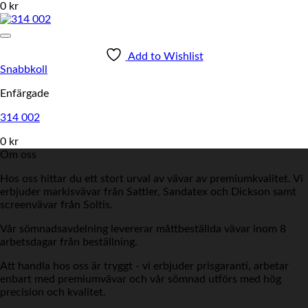
0 kr
Add to Wishlist
Snabbkoll
Enfärgade
314 002
0 kr
Om oss
Hos oss hittar du ett stort urval av vävar av premiumkvalitet. Vi
erbjuder markisvävar från Sattler, Sandatex och Dickson samt
screenvävar från Soltis.
Vår sömnadsavdelning levererar måttbeställda vävar inom 8
arbetsdagar från beställning.
Att handla hos oss är tryggt - vi erbjuder prisgaranti, arbetar
enbart med premiumvävar och vår sömnad utförs med hög
precision och kvalitet.