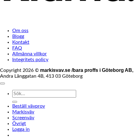
Om oss
Blogg
Kontakt
FAQ
Allmänna villkor
Integritets policy
markisvav.se /bara proffs i Göteborg AB,
Copyright 2026 ©
Andra Långgatan 4B, 413 03 Göteborg
Sök
efter:
Beställ vävprov
Markisväv
Screenväv
Övrigt
Logga in