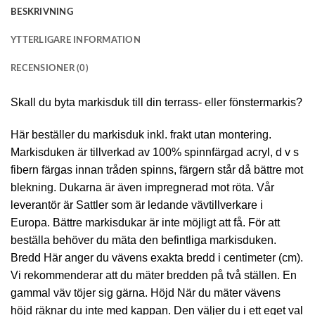
BESKRIVNING
YTTERLIGARE INFORMATION
RECENSIONER (0)
Skall du byta markisduk till din terrass- eller fönstermarkis?
Här beställer du markisduk inkl. frakt utan montering.
Markisduken är tillverkad av 100% spinnfärgad acryl, d v s
fibern färgas innan tråden spinns, färgern står då bättre mot
blekning. Dukarna är även impregnerad mot röta. Vår
leverantör är Sattler som är ledande vävtillverkare i
Europa. Bättre markisdukar är inte möjligt att få. För att
beställa behöver du mäta den befintliga markisduken.
Bredd Här anger du vävens exakta bredd i centimeter (cm).
Vi rekommenderar att du mäter bredden på två ställen. En
gammal väv töjer sig gärna. Höjd När du mäter vävens
höjd räknar du inte med kappan. Den väljer du i ett eget val