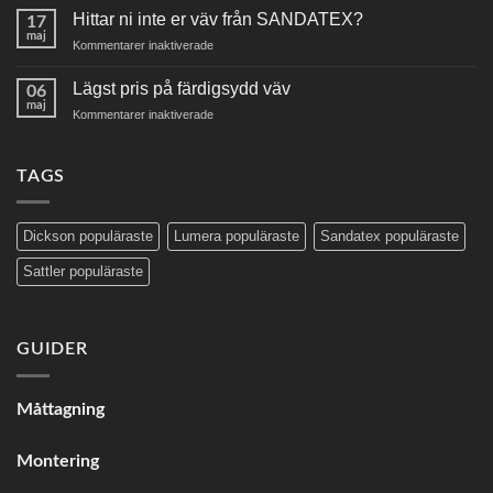
Hittar ni inte er väv från SANDATEX?
markisväv
17
maj
för
Kommentarer inaktiverade
Hittar
ni
Lägst pris på färdigsydd väv
06
inte
maj
för
Kommentarer inaktiverade
er
Lägst
väv
pris
från
på
TAGS
SANDATEX?
färdigsydd
väv
Dickson populäraste
Lumera populäraste
Sandatex populäraste
Sattler populäraste
GUIDER
Måttagning
Montering