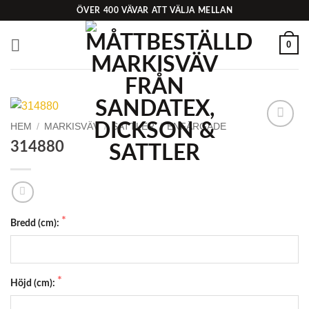
Skip
ÖVER 400 VÄVAR ATT VÄLJA MELLAN
to
content
0
HEM
/
MARKISVÄV
/
SATTLER
/
ENFÄRGADE
Add to
314880
Wishlist
Bredd (cm):
Höjd (cm):