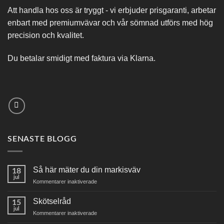
Att handla hos oss är tryggt - vi erbjuder prisgaranti, arbetar
enbart med premiumvävar och vår sömnad utförs med hög
precision och kvalitet.
Du betalar smidigt med faktura via Klarna.
SENASTE BLOGG
Så här mäter du din markisväv
18
jul
för
Kommentarer inaktiverade
Så
här
Skötselråd
15
mäter
jul
för
Kommentarer inaktiverade
du
Skötselråd
din