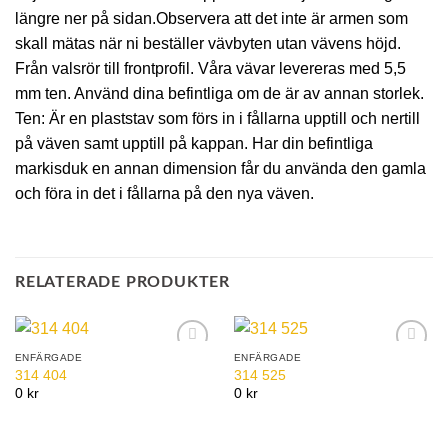
längre ner på sidan.Observera att det inte är armen som
skall mätas när ni beställer vävbyten utan vävens höjd.
Från valsrör till frontprofil. Våra vävar levereras med 5,5
mm ten. Använd dina befintliga om de är av annan storlek.
Ten: Är en plaststav som förs in i fållarna upptill och nertill
på väven samt upptill på kappan. Har din befintliga
markisduk en annan dimension får du använda den gamla
och föra in det i fållarna på den nya väven.
RELATERADE PRODUKTER
ENFÄRGADE
ENFÄRGADE
Add to
Add to
314 404
314 525
Wishlist
Wishlist
0 kr
0 kr