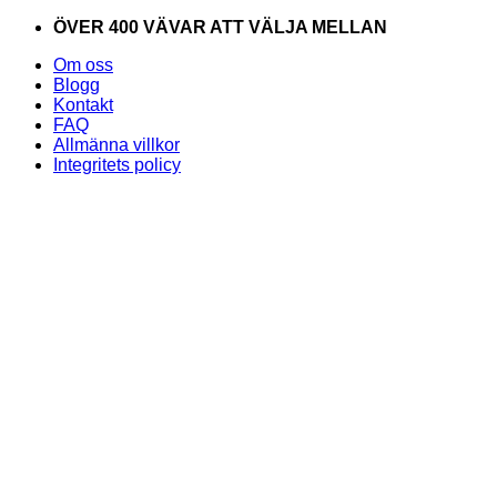
Skip
ÖVER 400 VÄVAR ATT VÄLJA MELLAN
to
Om oss
content
Blogg
Kontakt
FAQ
Allmänna villkor
Integritets policy