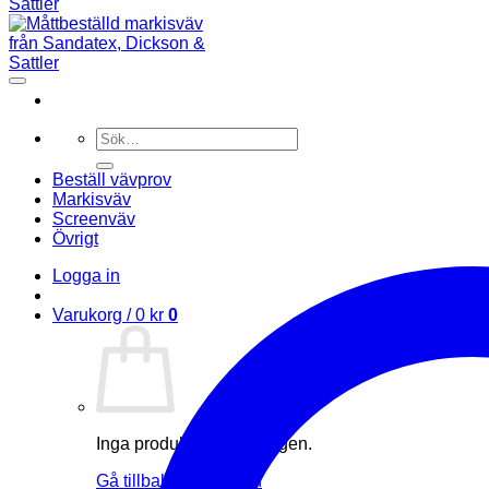
Sök
efter:
Beställ vävprov
Markisväv
Screenväv
Övrigt
Logga in
Varukorg /
0
kr
0
Inga produkter i varukorgen.
Gå tillbaka till butiken