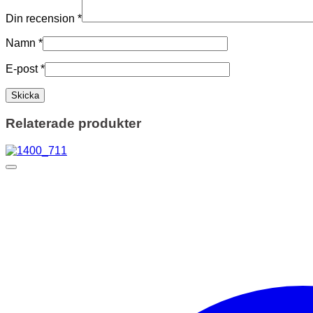
Din recension
*
Namn
*
E-post
*
Relaterade produkter