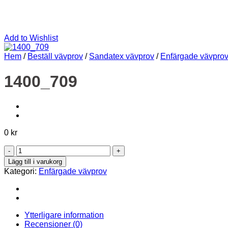
Add to Wishlist
Hem
/
Beställ vävprov
/
Sandatex vävprov
/
Enfärgade vävpro
1400_709
0
kr
1400_709
mängd
Lägg till i varukorg
Kategori:
Enfärgade vävprov
Ytterligare information
Recensioner (0)