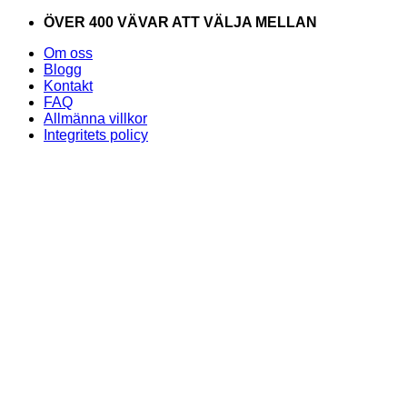
Skip
ÖVER 400 VÄVAR ATT VÄLJA MELLAN
to
Om oss
content
Blogg
Kontakt
FAQ
Allmänna villkor
Integritets policy