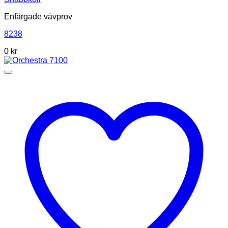
Enfärgade vävprov
8238
0
kr