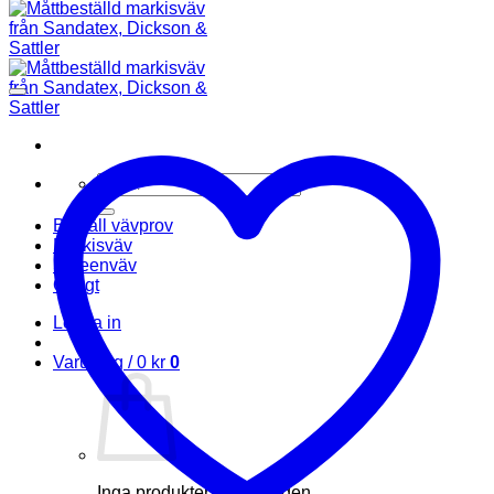
Sök
efter:
Beställ vävprov
Markisväv
Screenväv
Övrigt
Logga in
Varukorg /
0
kr
0
Inga produkter i varukorgen.