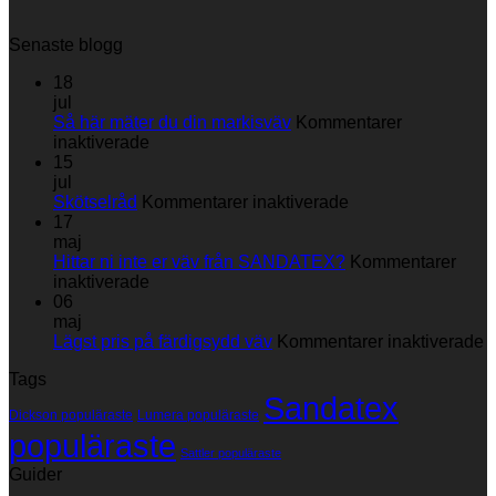
Senaste blogg
18
jul
Så här mäter du din markisväv
Kommentarer
för
inaktiverade
Så
15
här
jul
mäter
för
Skötselråd
Kommentarer inaktiverade
du
Skötselråd
17
din
maj
markisväv
Hittar ni inte er väv från SANDATEX?
Kommentarer
för
inaktiverade
Hittar
06
ni
maj
inte
fö
Lägst pris på färdigsydd väv
Kommentarer inaktiverade
er
L
Tags
väv
p
Sandatex
från
p
Dickson populäraste
Lumera populäraste
SANDATEX?
f
populäraste
v
Sattler populäraste
Guider