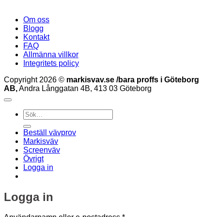
Om oss
Blogg
Kontakt
FAQ
Allmänna villkor
Integritets policy
Copyright 2026 ©
markisvav.se /bara proffs i Göteborg
AB,
Andra Långgatan 4B, 413 03 Göteborg
Sök
efter:
Beställ vävprov
Markisväv
Screenväv
Övrigt
Logga in
Logga in
Obligatoriskt