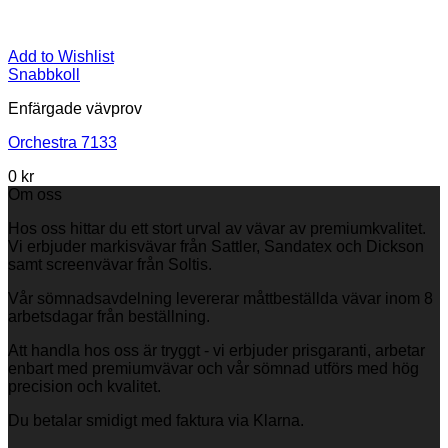
Add to Wishlist
Snabbkoll
Enfärgade vävprov
Orchestra 7133
0
kr
Om oss
Hos oss hittar du ett stort urval av vävar av premiumkvalitet.
Vi erbjuder markisvävar från Sattler, Sandatex och Dickson
samt screenvävar från Soltis.
Vår sömnadsavdelning levererar måttbeställda vävar inom 8
arbetsdagar från beställning.
Att handla hos oss är tryggt - vi erbjuder prisgaranti, arbetar
enbart med premiumvävar och vår sömnad utförs med hög
precision och kvalitet.
Du betalar smidigt med faktura via Klarna.