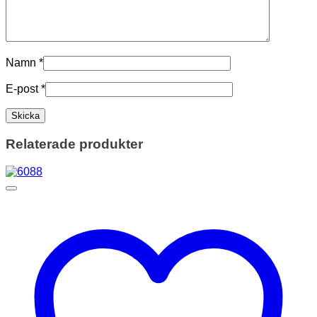
Namn
*
E-post
*
Relaterade produkter