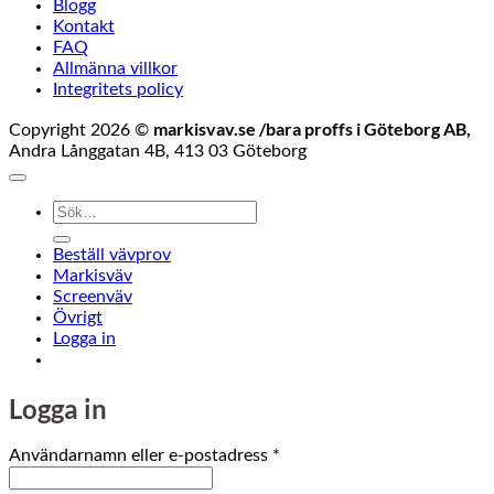
Blogg
Kontakt
FAQ
Allmänna villkor
Integritets policy
markisvav.se /bara proffs i Göteborg AB,
Copyright 2026 ©
Andra Långgatan 4B, 413 03 Göteborg
Sök
efter:
Beställ vävprov
Markisväv
Screenväv
Övrigt
Logga in
Logga in
Obligatoriskt
Användarnamn eller e-postadress
*