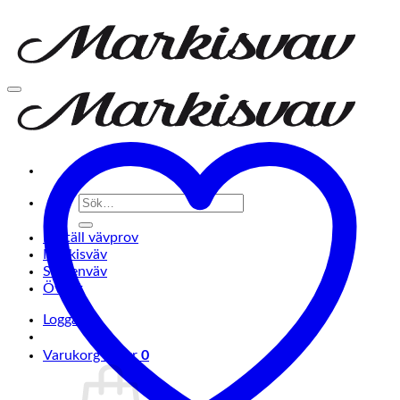
Sök
efter:
Beställ vävprov
Markisväv
Screenväv
Övrigt
Logga in
0
Varukorg /
0
kr