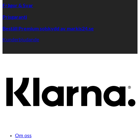
Frågor & Svar
Prisgaranti
Beställ Premium solskydd av
markis24.se
Kunderbjudande
K
Om oss