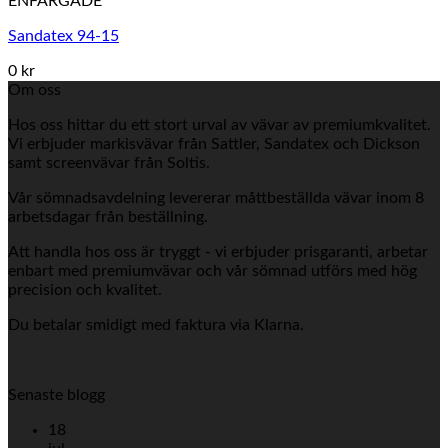
ENFÄRGADE
Sandatex 94-15
0 kr
Om oss
Hos oss hittar du ett stort urval av vävar av premiumkvalitet.
Vi erbjuder markisvävar från Sattler, Sandatex och Dickson
samt screenvävar från Soltis.
Vår sömnadsavdelning levererar måttbeställda vävar inom 8
arbetsdagar från beställning.
Att handla hos oss är tryggt - vi erbjuder prisgaranti, arbetar
enbart med premiumvävar och vår sömnad utförs med hög
precision och kvalitet.
Du betalar smidigt med faktura via Klarna.
Senaste blogg
18