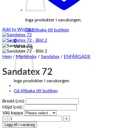
Inga produkter i varukorgen.
Add to Wishlist
Gå tillbaka till butiken
0
Varukorg
Hem
/
Markisväv
/
Sandatex
/
ENFÄRGADE
Sandatex 72
Inga produkter i varukorgen.
Gå tillbaka till butiken
Bredd (cm):
Höjd (cm):
Välj kappa
Sandatex
72
Lägg till i varukorg