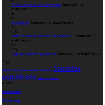
jul
Så här mäter du din markisväv
Kommentarer
för
inaktiverade
Så
15
här
jul
mäter
för
Skötselråd
Kommentarer inaktiverade
du
Skötselråd
17
din
maj
markisväv
Hittar ni inte er väv från SANDATEX?
Kommentarer
för
inaktiverade
Hittar
06
ni
maj
inte
fö
Lägst pris på färdigsydd väv
Kommentarer inaktiverade
er
Lä
Tags
väv
pr
från
Sandatex
på
Dickson populäraste
Lumera populäraste
SANDATEX?
fä
populäraste
vä
Sattler populäraste
Guider
Måttagning
Montering