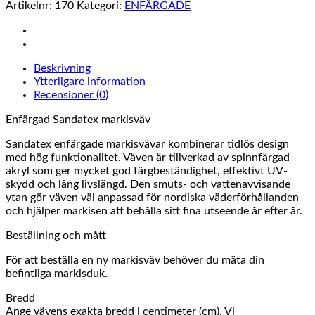
mängd
Artikelnr:
170
Kategori:
ENFÄRGADE
Beskrivning
Ytterligare information
Recensioner (0)
Enfärgad Sandatex markisväv
Sandatex enfärgade markisvävar kombinerar tidlös design
med hög funktionalitet. Väven är tillverkad av spinnfärgad
akryl som ger mycket god färgbeständighet, effektivt UV-
skydd och lång livslängd. Den smuts- och vattenavvisande
ytan gör väven väl anpassad för nordiska väderförhållanden
och hjälper markisen att behålla sitt fina utseende år efter år.
Beställning och mått
För att beställa en ny markisväv behöver du mäta din
befintliga markisduk.
Bredd
Ange vävens exakta bredd i centimeter (cm). Vi