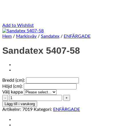
Add to Wishlist
Hem
/
Markisväv
/
Sandatex
/
ENFÄRGADE
Sandatex 5407-58
Bredd (cm):
Höjd (cm):
Välj kappa
Sandatex
5407-
Lägg till i varukorg
58
Artikelnr:
7019
Kategori:
ENFÄRGADE
mängd