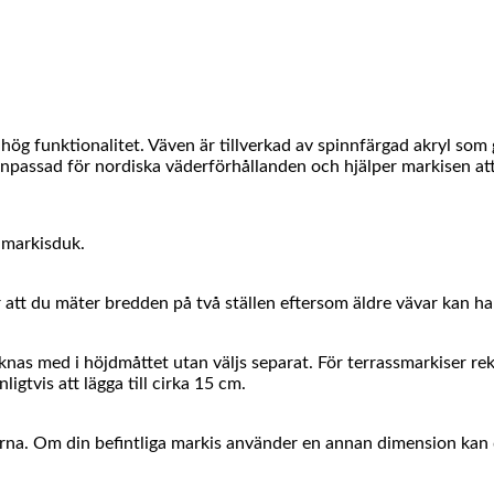
ög funktionalitet. Väven är tillverkad av spinnfärgad akryl som
passad för nordiska väderförhållanden och hjälper markisen att be
a markisduk.
tt du mäter bredden på två ställen eftersom äldre vävar kan ha t
räknas med i höjdmåttet utan väljs separat. För terrassmarkiser r
igtvis att lägga till cirka 15 cm.
arna. Om din befintliga markis använder en annan dimension kan 