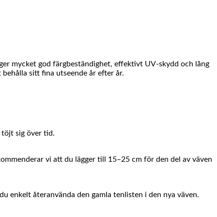
 ger mycket god färgbeständighet, effektivt UV-skydd och lång
hålla sitt fina utseende år efter år.
öjt sig över tid.
ekommenderar vi att du lägger till 15–25 cm för den del av väven
du enkelt återanvända den gamla tenlisten i den nya väven.