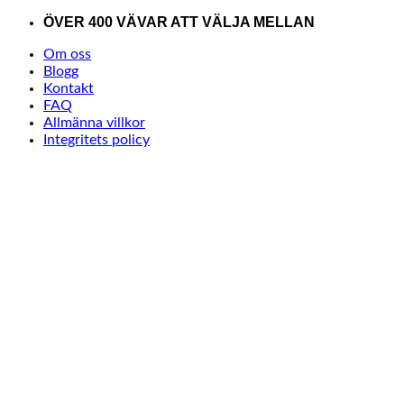
Skip
ÖVER 400 VÄVAR ATT VÄLJA MELLAN
to
Om oss
content
Blogg
Kontakt
FAQ
Allmänna villkor
Integritets policy