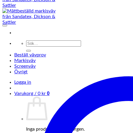
Sök
efter:
Beställ vävprov
Markisväv
Screenväv
Övrigt
Logga in
0
Varukorg /
0
kr
Inga produkter i varukorgen.