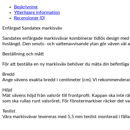
Beskrivning
Ytterligare information
Recensioner (0)
Enfärgad Sandatex markisväv
Sandatex enfärgade markisvävar kombinerar tidlös design med h
livslängd. Den smuts- och vattenavvisande ytan gör väven väl an
Beställning och mått
För att beställa en ny markisväv behöver du mäta din befintlig
Bredd
Ange vävens exakta bredd i centimeter (cm). Vi rekommenderar a
Höjd
Mät vävens höjd från valsrör till frontprofil. Kappan ska inte 
som ska rullas runt valsröret. För fönstermarkiser räcker det vanl
Tenlist
Våra markisvävar levereras med 5,5 mm tenlist monterad i fåll