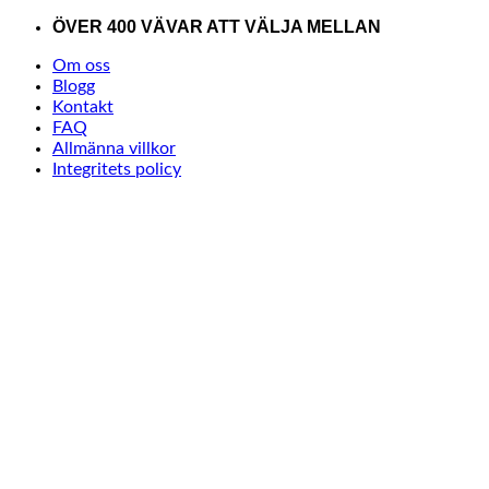
Skip
ÖVER 400 VÄVAR ATT VÄLJA MELLAN
to
Om oss
content
Blogg
Kontakt
FAQ
Allmänna villkor
Integritets policy