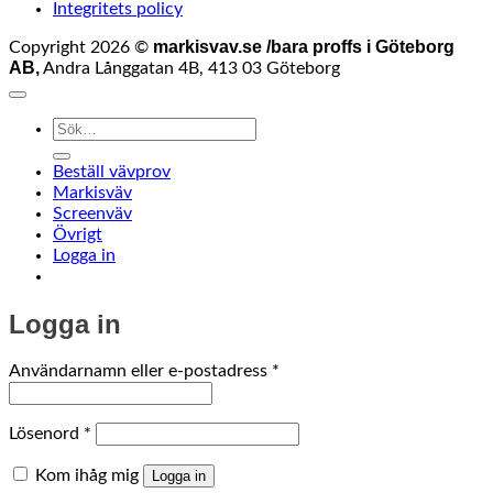
Integritets policy
markisvav.se /bara proffs i Göteborg
Copyright 2026 ©
AB,
Andra Långgatan 4B, 413 03 Göteborg
Sök
efter:
Beställ vävprov
Markisväv
Screenväv
Övrigt
Logga in
Logga in
Obligatoriskt
Användarnamn eller e-postadress
*
Obligatoriskt
Lösenord
*
Kom ihåg mig
Logga in