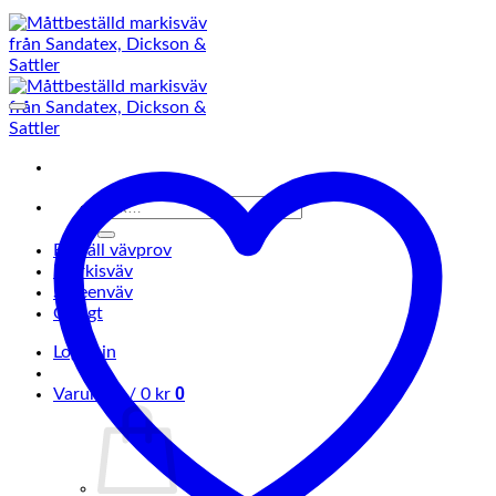
Sök
efter:
Beställ vävprov
Markisväv
Screenväv
Övrigt
Logga in
0
Varukorg /
0
kr