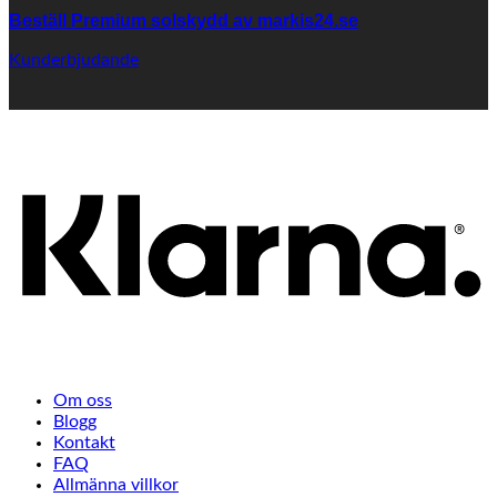
Beställ Premium solskydd av
markis24.se
Kunderbjudande
K
Om oss
Blogg
Kontakt
FAQ
Allmänna villkor