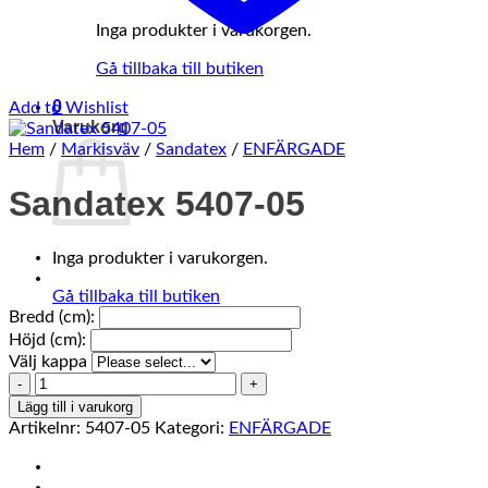
Inga produkter i varukorgen.
Gå tillbaka till butiken
0
Add to Wishlist
Varukorg
Hem
/
Markisväv
/
Sandatex
/
ENFÄRGADE
Sandatex 5407-05
Inga produkter i varukorgen.
Gå tillbaka till butiken
Bredd (cm):
Höjd (cm):
Välj kappa
Sandatex
5407-
Lägg till i varukorg
05
Artikelnr:
5407-05
Kategori:
ENFÄRGADE
mängd